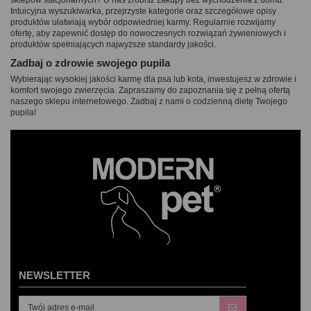
sklepów stacjonarnych? U nas zrobisz zakupy bez wychodzenia z domu.
Intuicyjna wyszukiwarka, przejrzyste kategorie oraz szczegółowe opisy
produktów ułatwiają wybór odpowiedniej karmy. Regularnie rozwijamy
ofertę, aby zapewnić dostęp do nowoczesnych rozwiązań żywieniowych i
produktów spełniających najwyższe standardy jakości.
Zadbaj o zdrowie swojego pupila
Wybierając wysokiej jakości karmę dla psa lub kota, inwestujesz w zdrowie i
komfort swojego zwierzęcia. Zapraszamy do zapoznania się z pełną ofertą
naszego sklepu internetowego. Zadbaj z nami o codzienną dietę Twojego
pupila!
NEWSLETTER