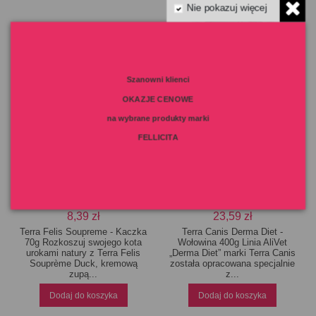
Nie pokazuj więcej
Szanowni klienci
OKAZJE CENOWE
na wybrane produkty marki
FELLICITA
Terra Felis Soupreme -
Terra Canis Derma Diet -
Kaczka 70g
Wołowina 400g
8,39 zł
23,59 zł
Terra Felis Soupreme - Kaczka
Terra Canis Derma Diet -
70g Rozkoszuj swojego kota
Wołowina 400g Linia AliVet
urokami natury z Terra Felis
„Derma Diet” marki Terra Canis
Souprème Duck, kremową
została opracowana specjalnie
zupą...
z...
Dodaj do koszyka
Dodaj do koszyka