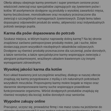
Oferta sklepu obejmuje karmy premium i super premium cenione przez
właścicieli zwierząt oraz specjalistów zajmujących się żywieniem psów i
kotów. W asortymencie dostępne są produkty o wysokiej zawartości mięsa,
karmy bezzbożowe, monobiałkowe oraz receptury przeznaczone dla
zwierząt o szczególnych wymaganiach żywieniowych. Dzięki temu łatwo
dopasujesz odpowiedni produkt do wieku, aktywności oraz indywidualnych
potrzeb swojego pupila.
Karma dla psów dopasowana do potrzeb
Szukasz miejsca, w którym kupisz naprawdę dobrą karmę? Na tej stronie
znajdziesz zarówno pełnoporcjowe produkty mokre, jak i suche, które
dostarczają psom wszystkich niezbędnych składników odżywczych.
Dostępne są również produkty przeznaczone dla szczeniąt, psów dorosłych,
a także seniorów, a także specjalistyczne karmy wspierające zwierzęta z
alergiami pokarmowymi, wrażliwym układem trawiennym czy innymi
wymaganiami zdrowotnymi.
Wysokiej jakości karma dla kotów
Koci układ trawienny jest szczególnie wrażliwy, dlatego w naszej ofercie
znajdują się karmy przygotowane z myślą o ich naturalnych potrzebach
wszystkich mruczków. Proponujemy karmy mokre bogate w mięso oraz
starannie skomponowane karmy suche wspierające prawidłowe
funkcjonowanie organizmu. Wśród dostępnych produktów znajdują się
również receptury dla kociąt, kotów dorosłych oraz seniorów.
Wygodne zakupy online
Pracujesz, uczysz się, prowadzisz firmę i nie masz czasu na jeżdżenie do