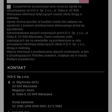
Uzupełnienie powyższego pola oznacza zgodę na
otrzymywanie od H.D.V. Sp. z o.o., ul. Ostra 8, 02-949
Warszawa informacji dotyczących naszej oferty drogą e-
mailową.
Zgodę można wycofać w każdym czasie bez wpływu na
zgodność z prawem przetwarzania dokonanego przed jej
wycofaniem.
Administratorem danych osobowych jest H.D.V. Sp. z o.o., ul.
Ostra 8, 02-949 Warszawa. Dane osobowe osób
zapisujących się na newsletter są przetwarzane w celu
przesyłania informacji dotyczących oferty H.D.V. Sp. z o.o.,
drogą e-mailową.
Więcej informacji o przetwarzaniu danych osobowych, w tym
o przysługujących Państwu prawach, znajduje się w naszej
Polityce prywatności.
KONTAKT
H.D.V. Sp. z o.o.
ul. Wąchocka 4A/11
03-934 Warszawa
Magazyn i biuro:
ul. Ostra 8, 02-949 Warszawa
Konto bankowe:
52 1090 1056 0000 0001 3172 5982