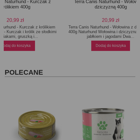
is Naturhund - Kurczak z
Terra Canis Naturhund - Wołowin
królikiem 400g
dziczyzną 400g
20,99 zł
20,99 zł
aturhund - Kurczak z królikiem
Terra Canis Naturhund - Wołowina z dz
 - Kurczak i królik ze słodkimi
400g Naturhund Wołowina i dziczyzna z
niakami, gruszką i...
jabłkiem i jagodami Dwa...
Dodaj do koszyka
Dodaj do koszyka
POLECANE