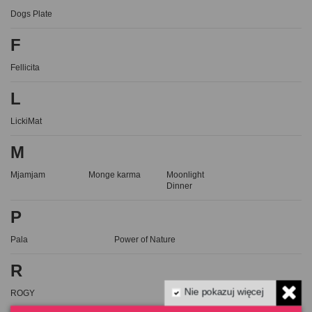
Dogs Plate
F
Fellicita
L
LickiMat
M
Mjamjam
Monge karma
Moonlight
Dinner
P
Pala
Power of Nature
R
Nie pokazuj więcej
ROGY