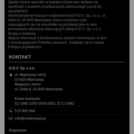
Zgodę można wycofać w każdym czasie bez wpływu na
zgodność z prawem przetwarzania dokonanego przed jej
wycofaniem.
Administratorem danych osobowych jest H.D.V. Sp. z o.o., ul.
Ostra 8, 02-949 Warszawa. Dane osobowe osób
zapisujących się na newsletter są przetwarzane w celu
przesyłania informacji dotyczących oferty H.D.V. Sp. z o.o.,
drogą e-mailową.
Więcej informacji o przetwarzaniu danych osobowych, w tym
o przysługujących Państwu prawach, znajduje się w naszej
Polityce prywatności.
KONTAKT
H.D.V. Sp. z o.o.
ul. Wąchocka 4A/11
03-934 Warszawa
Magazyn i biuro:
ul. Ostra 8, 02-949 Warszawa
Konto bankowe:
52 1090 1056 0000 0001 3172 5982
510 900 066
info@modernpet.pl
Regulamin