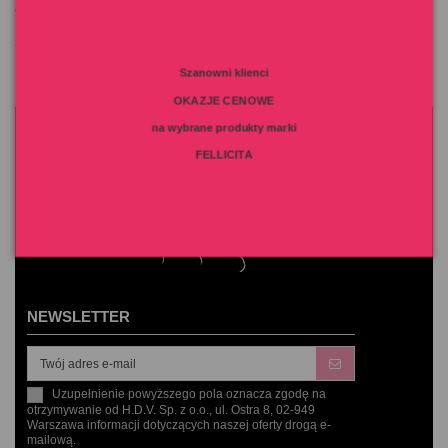
T
Terra Canis
Terra Felis
Szanowni klienci
OKAZJE CENOWE
na wybrane produkty marki
FELLICITA
NEWSLETTER
Uzupełnienie powyższego pola oznacza zgodę na
otrzymywanie od H.D.V. Sp. z o.o., ul. Ostra 8, 02-949
Warszawa informacji dotyczących naszej oferty drogą e-
mailową.