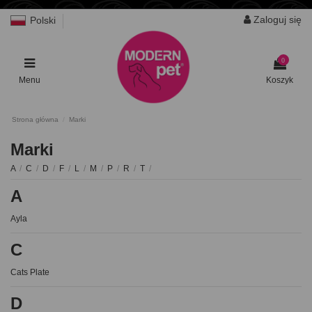
Zaloguj się
Polski
0
Menu
Koszyk
Strona główna
Marki
Marki
A
/
C
/
D
/
F
/
L
/
M
/
P
/
R
/
T
/
A
Ayla
C
Cats Plate
D