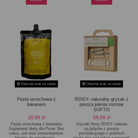
Obecnie brak na stanie
Obecnie brak na stanie
Pasta orzechowa z
ROGY- naturalny gryzak z
bananem
poroża jelenia rozmiar
SOFT/S
28,99 zł
59,99 zł
Pasta orzechowa z bananem
Gryzaki firmy ROGY robione
Suplement diety dla Psów. Bez
są jedynie z poroża
cukru, soli oraz konserwantów.
pochodzącego z polskich
Idealny do napełnienia...
lasów (nie jest totani zamiennik