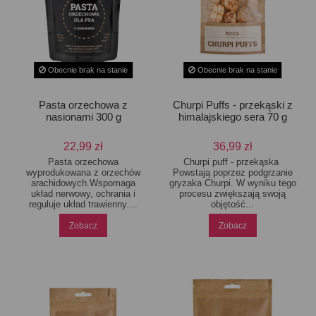
Obecnie brak na stanie
Obecnie brak na stanie
Pasta orzechowa z
Churpi Puffs - przekąski z
nasionami 300 g
himalajskiego sera 70 g
22,99 zł
36,99 zł
Pasta orzechowa
Churpi puff - przekąska
wyprodukowana z orzechów
Powstają poprzez podgrzanie
arachidowych.Wspomaga
gryzaka Churpi. W wyniku tego
układ nerwowy, ochrania i
procesu zwiększają swoją
reguluje układ trawienny....
objętość...
Zobacz
Zobacz