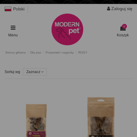
Zaloguj się
Polski
0
Menu
Koszyk
Strona główna
Dla psa
Przysmaki i nagrody
ROGY
Sortuj wg
Zaznacz