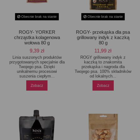
Obecnie brak na stanie
Obecnie brak na stanie
ROGY- YORKER
ROGY- przekąska dla psa
chrząstka kolagenowa
grillowany indyk z kaczką
wołowa 80 g
80 g
9,39 zł
11,99 zł
Linia suszonych produktów
ROGY grillowany indyk z
przygotowanych specjalnie dla
kaczką to znakomita
Twojego psa. Dzięki
przekąska i nagroda dla
unikalnemu procesowi
Twojego psa. 100% składników
suszenia ciepłym...
od lokalnych...
Zobacz
Zobacz