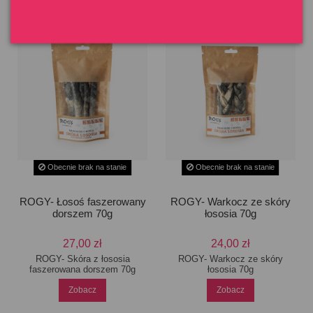
Obecnie brak na stanie
Obecnie brak na stanie
ROGY- Łosoś faszerowany
ROGY- Warkocz ze skóry
dorszem 70g
łososia 70g
27,00 zł
24,00 zł
ROGY- Skóra z łososia
ROGY- Warkocz ze skóry
faszerowana dorszem 70g
łososia 70g
Zobacz
Zobacz