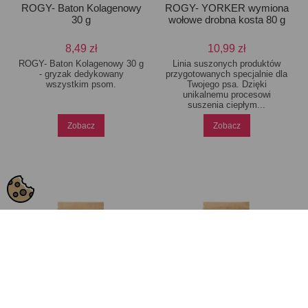
ROGY- Baton Kolagenowy
ROGY- YORKER wymiona
30 g
wołowe drobna kosta 80 g
8,49 zł
10,99 zł
ROGY- Baton Kolagenowy 30 g
Linia suszonych produktów
- gryzak dedykowany
przygotowanych specjalnie dla
wszystkim psom.
Twojego psa. Dzięki
unikalnemu procesowi
suszenia ciepłym...
Zobacz
Zobacz