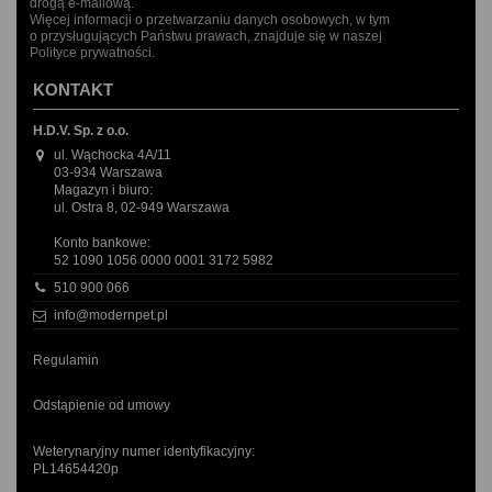
drogą e-mailową.
Więcej informacji o przetwarzaniu danych osobowych, w tym
o przysługujących Państwu prawach, znajduje się w naszej
Polityce prywatności.
KONTAKT
H.D.V. Sp. z o.o.
ul. Wąchocka 4A/11
03-934 Warszawa
Magazyn i biuro:
ul. Ostra 8, 02-949 Warszawa
Konto bankowe:
52 1090 1056 0000 0001 3172 5982
510 900 066
info@modernpet.pl
Regulamin
Odstąpienie od umowy
Weterynaryjny numer identyfikacyjny:
PL14654420p