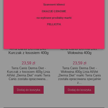
Szanowni klienci
OKAZJE CENOWE
na wybrane produkty marki
FELLICITA
Terra Canis Derma Diet -
Terra Canis Derma Diet -
Kurczak z łososiem 400g
Wołowina 400g
23,59 zł
23,59 zł
Terra Canis Derma Diet -
Terra Canis Derma Diet -
Kurczak z łososiem 400g Linia
Wołowina 400g Linia AliVet
AliVet „Derma Diet” marki Terra
„Derma Diet” marki Terra Canis
Canis została opracowana...
została opracowana specjalnie
z...
Dodaj do koszyka
Dodaj do koszyka