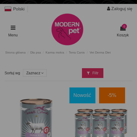
Zaloguj się
Polski
0
Menu
Koszyk
Strona główna
Dla psa
Karma mokra
Terra Canis
Vet Derma Diet
Sortuj wg
Zaznacz
Filtr
Nowość
-5%