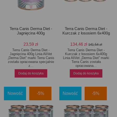
Terra Canis Derma Diet -
Terra Canis Derma Diet -
Jagnięcina 400g
Kurczak z łososiem 6x400g
23,59 zł
134,46 zł
141,54 zł
Terra Canis Derma Diet -
Terra Canis Derma Diet -
Jagnięcina 400g Linia AliVet
Kurczak z łososiem 6x400g
„Derma Diet” marki Terra Canis
Linia AliVet „Derma Diet” marki
została opracowana specjalnie
Terra Canis została
z...
opracowana...
Dodaj do koszyka
Dodaj do koszyka
Nowość
-5%
Nowość
-5%