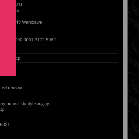
hocka 4A/11
 Warszawa
 i biuro:
ra 8, 02-949 Warszawa
ankowe:
 1056 0000 0001 3172 5982
 066
dernpet.pl
e od umowy
ny numer identyfikacyjny:
0p
6321