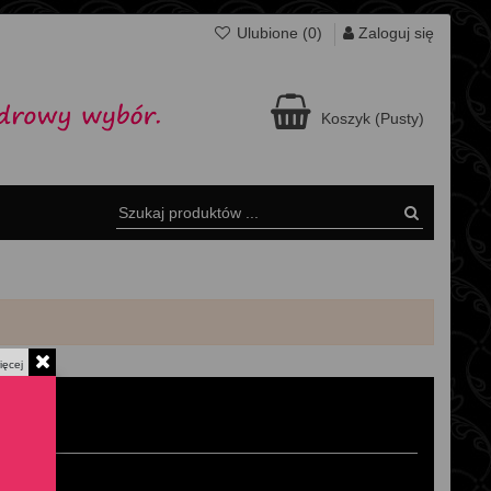
Zaloguj się
Ulubione (
0
)
Koszyk
(Pusty)
ięcej
T
z o.o.