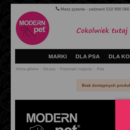
Masz pytanie - zadzwoń 510 900 066
MARKI
DLA PSA
DLA KO
Strona główna
Dla psa
Przysmaki i nagrody
Pala
Brak dostępnych produ