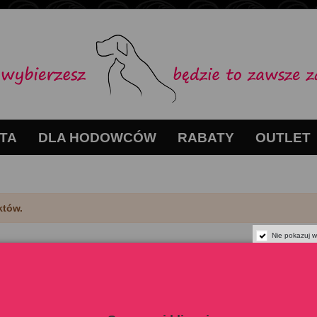
TA
DLA HODOWCÓW
RABATY
OUTLET
któw.
Nie pokazuj w
NEWSLETTER
KONTAK
H.D.V. Sp. 