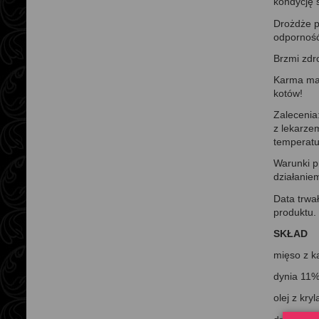
kondycję s
Drożdże pi
odporność
Brzmi zdr
Karma ma 
kotów!
Zalecenia
z lekarze
temperatu
Warunki p
działanie
Data trwa
produktu. 
SKŁAD
mięso z 
dynia 11
olej z kry