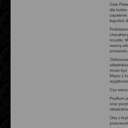
Cats Plat
dla kotów
zapalenie
łagodzić 
Podstawow
charakter
trzustki. 
ważną wit
przewodu
Zbilansow
składnikó
może być 
Mięso z ka
wyjątkowo
Czy wiesz,
Psyllium j
oraz pozy
składnikó
Olej z kr
przeciwut