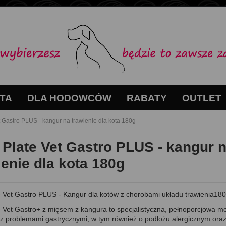
TA
DLA HODOWCÓW
RABATY
OUTLET
t Gastro PLUS - kangur na trawienie dla kota 180g
 Plate Vet Gastro PLUS - kangur 
ienie dla kota 180g
e Vet Gastro PLUS - Kangur dla kotów z chorobami układu trawienia18
e Vet Gastro+ z mięsem z kangura to specjalistyczna, pełnoporcjowa 
 z problemami gastrycznymi, w tym również o podłożu alergicznym oraz