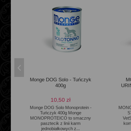
Monge DOG Solo - Tuńczyk
M
400g
URI
10,50 zł
Monge DOG Solo Monoprotein -
MONG
Tuńczyk 400g Monge
S
MONOPROTEICO to smaczny
VetS
pasztecik z linii karm
kom
jednobiałkowych z...