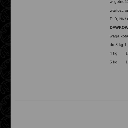
wilgotnoś
wartość e
P: 0,1% /
DAWKOW
waga kot
do 3 kg
1,
4 kg
1,4
5 kg
1,6