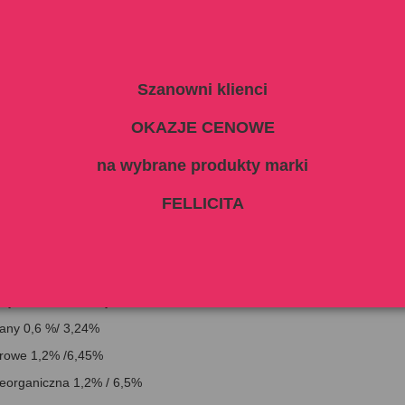
iwne
małży nowozelandzkiej
kie
Szanowni klienci
OKAZJE CENOWE
 wilgoci: 81,5%
na wybrane produkty marki
ne dodatki/kg: tauryna 1800 mg, wapń 1200mg, witamina E 27mg
KI ANALITYCZNE
FELLICITA
awartość / sucha masa
5 % / 72,97%
 / 10,8%
sy tłuszczowe nasycone
0,6%
any
0,6 %/ 3,24%
urowe
1,2% /6,45%
ieorganiczna
1,2% / 6,5%