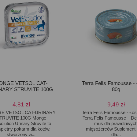
ONGE VETSOL CAT-
Terra Felis Famousse -
NARY STRUVITE 100G
80g
4,81 zł
9,49 zł
E VETSOL CAT-URINARY
Terra Felis Famousse - Ło
TRUVITE 100G Monge
Terra Felis Famousse – Del
olution Urinary Struvite to
mus dla prawdziwyc
pletny pokarm dla kotów,
mięsożerców Suplement 
stworzony w...
dla...