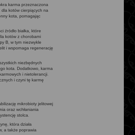
mokra karma przeznaczona
 dla kotów cierpiących na
ienny kota, pomagając
 źródło białka, które
dla kotów z chorobami
upy B, w tym niezwykle
elit i wspomaga regenerację
szystkich niezbędnych
ego kota. Dodatkowo, karma
armowych i nietolerancji.
cznych i czyni tę karmę
lizację mikrobioty jelitowej
ia oraz wchłaniania
stencję stolca.
ynę, która działa
, a także poprawia