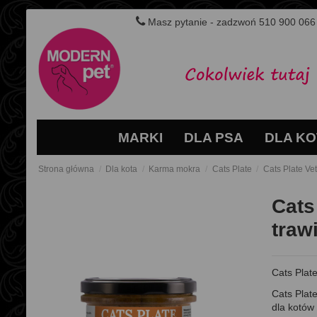
Masz pytanie - zadzwoń 510 900 066
MARKI
DLA PSA
DLA KO
Strona główna
Dla kota
Karma mokra
Cats Plate
Cats Plate Ve
Cats
traw
Cats Plat
Cats Plat
dla kotów