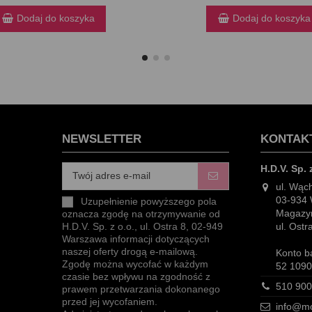
Dodaj do koszyka
Dodaj do koszyka
NEWSLETTER
KONTAK
H.D.V. Sp. 
ul. Wąc
03-934
Uzupełnienie powyższego pola
Magazyn
oznacza zgodę na otrzymywanie od
ul. Ost
H.D.V. Sp. z o.o., ul. Ostra 8, 02-949
Warszawa informacji dotyczących
naszej oferty drogą e-mailową.
Konto b
Zgodę można wycofać w każdym
52 1090
czasie bez wpływu na zgodność z
510 900
prawem przetwarzania dokonanego
przed jej wycofaniem.
info@mo