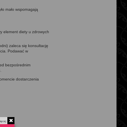
 było mało wspomagają
y element diety u zdrowych
ni) zaleca się konsultację
icia. Podawać w
zed bezpośrednim
.
momencie dostarczenia
ięcej