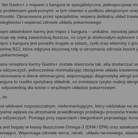
e Vet Gastro+ z mięsem z kangura to specjalistyczna, pełnoporcjowa 
 z problemami gastrycznymi, w tym również o podłożu alergicznym oraz
 trzustki. Opracowana przez specjalistów, wspiera delikatny układ traw
dolegliwości i wspierać zdrowie układu pokarmowego.
ym składnikiem karmy jest mięso z kangura – unikalne, wysokiej jakości
yzuje się niską zawartością tłuszczu, co czyni je doskonałym wyborem 
Mięso z kangura jest ponadto bogate w żelazo, cynk oraz witaminy z gr
aminę B12, która odgrywa kluczową rolę w utrzymaniu zdrowia kocich j
 pokarmowego.
ana receptura karmy Gastro+ została stworzona tak, aby dostarczać w
w odżywczych, jednocześnie minimalizując obciążenie układu trawienn
stosowana w diecie eliminacyjnej, wspomagając diagnostykę alergii pok
ngura to rzadko spotykany składnik, co zmniejsza ryzyko reakcji alergi
 odpowiednią dla kotów o wrażliwym układzie pokarmowym.
 że:
est włóknem rozpuszczalnym, niefermentującym, który oddziałuje na stabi
tywnie wpływa na utrzymanie prawidłowego przebiegu procesów trawien
w odżywczych. Pomaga przy zaparciach i biegunkach poprawiając konsy
yla jest bogaty w kwasy tłuszczowe Omega-3 (DHA i EPA) oraz astaksant
leniająco. Wspomaga zdrowie serca, nerek, układu nerwowego, stawów