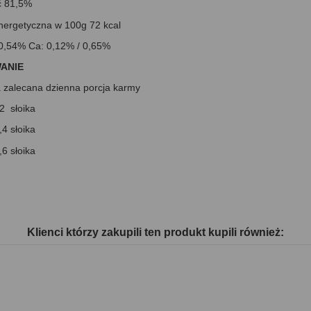
ć
81,5%
nergetyczna w 100g
72 kcal
 0,54% Ca: 0,12% / 0,65%
ANIE
a
zalecana dzienna porcja karmy
2 słoika
 słoika
 słoika
Klienci którzy zakupili ten produkt kupili również: