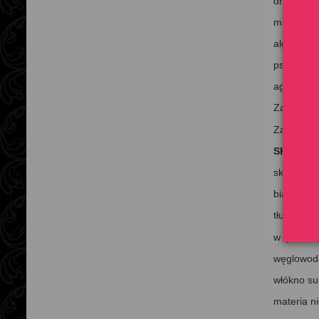
drożdze p
mączka z 
algi mors
psyllium
agar
Zawartość
Zastosowa
SKŁADNI
składnik
z
białko
13,
tłuszcz
2%
w tym kwa
węglowod
włókno s
materia n