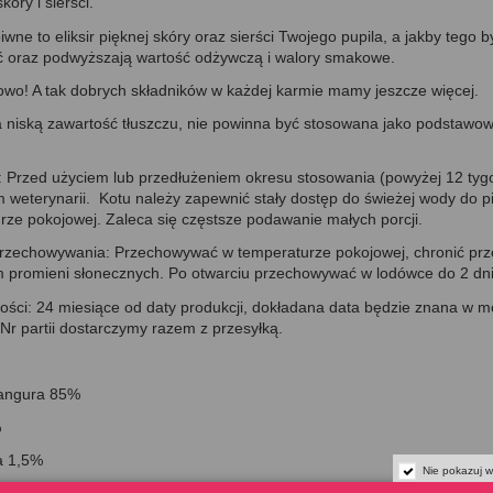
kóry i sierści.
wne to eliksir pięknej skóry oraz sierści Twojego pupila, a jakby tego
 oraz podwyższają wartość odżywczą i walory smakowe.
owo! A tak dobrych składników w każdej karmie mamy jeszcze więcej.
niską zawartość tłuszczu, nie powinna być stosowana jako podstawow
: Przed użyciem lub przedłużeniem okresu stosowania (powyżej 12 tygod
m weterynarii. Kotu należy zapewnić stały dostęp do świeżej wody do p
rze pokojowej. Zaleca się częstsze podawanie małych porcji.
rzechowywania: Przechowywać w temperaturze pokojowej, chronić pr
m promieni słonecznych. Po otwarciu przechowywać w lodówce do 2 dni
łości: 24 miesiące od daty produkcji, dokładana data będzie znana w 
Nr partii dostarczymy razem z przesyłką.
kangura 85%
%
la 1,5%
Nie pokazuj w