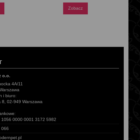
Zobacz
T
z o.o.
hocka 4A/11
 Warszawa
 i biuro:
ra 8, 02-949 Warszawa
ankowe:
 1056 0000 0001 3172 5982
 066
dernpet.pl