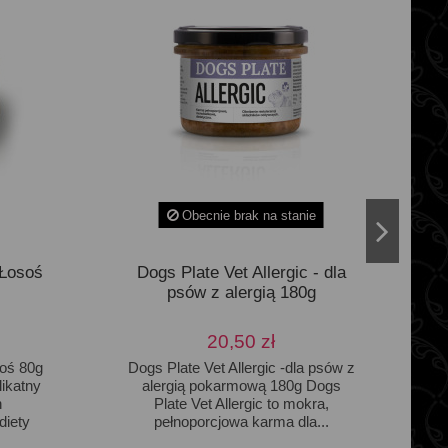
Obecnie brak na stanie
 Łosoś
Dogs Plate Vet Allergic - dla
psów z alergią 180g
20,50 zł
soś 80g
Dogs Plate Vet Allergic -dla psów z
ikatny
alergią pokarmową 180g Dogs
h
Plate Vet Allergic to mokra,
diety
pełnoporcjowa karma dla...