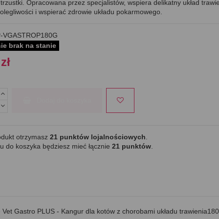
 trzustki. Opracowana przez specjalistów, wspiera delikatny układ traw
dolegliwości i wspierać zdrowie układu pokarmowego.
-VGASTROP180G
e brak na stanie
zł
Dodaj do koszyka
odukt otrzymasz
21
punktów lojalnościowych
.
u do koszyka będziesz mieć łącznie
21
punktów
.
e Vet Gastro PLUS - Kangur dla kotów z chorobami układu trawienia18