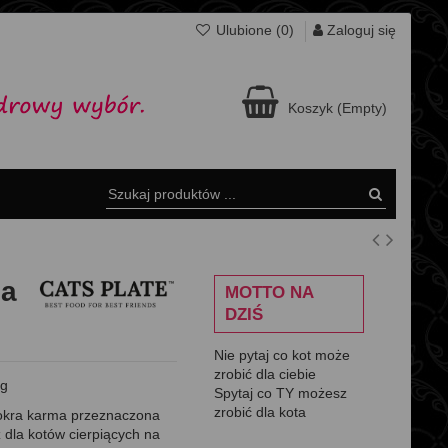
Zaloguj się
Ulubione (
0
)
Koszyk
(Empty)
na
MOTTO NA
DZIŚ
Nie pytaj co kot może
zrobić dla ciebie
0g
Spytaj co TY możesz
zrobić dla kota
mokra karma przeznaczona
 dla kotów cierpiących na