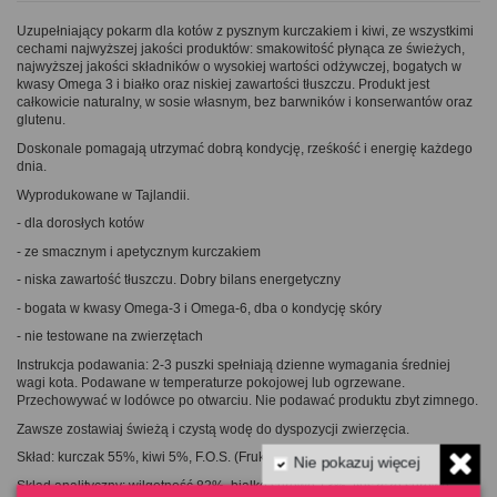
Uzupełniający pokarm dla kotów z pysznym kurczakiem i kiwi
, ze wszystkimi
cechami najwyższej jakości produktów: smakowitość płynąca ze świeżych,
najwyższej jakości składników o wysokiej wartości odżywczej, bogatych w
kwasy Omega 3 i białko oraz niskiej zawartości tłuszczu. Produkt jest
całkowicie naturalny, w sosie własnym, bez barwników i konserwantów oraz
glutenu.
Doskonale pomagają utrzymać dobrą kondycję, rześkość i energię każdego
dnia.
Wyprodukowane w Tajlandii.
- dla dorosłych kotów
- ze smacznym i apetycznym kurczakiem
- niska zawartość tłuszczu. Dobry bilans energetyczny
- bogata w kwasy Omega-3 i Omega-6, dba o kondycję skóry
- nie testowane na zwierzętach
Instrukcja podawania: 2-3 puszki spełniają dzienne wymagania średniej
wagi kota. Podawane w temperaturze pokojowej lub ogrzewane.
Przechowywać w lodówce po otwarciu. Nie podawać produktu zbyt zimnego.
Zawsze zostawiaj świeżą i czystą wodę do dyspozycji
zwierzęcia.
Skład: kurczak 55%, kiwi 5%, F.O.S. (Fruktooligosacharydy) 400mg/kg
Nie pokazuj więcej
Skład analityczny: wilgotność 82%, białko surowe 13%, tłuszcze surowe