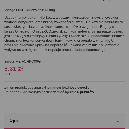
Monge Fruit - Kurczak z kiwi 80g
Uzupełniający pokarm dla kotów
z pysznym kurczakiem i kiwi
, o wysokiej
wartości odżywczej oraz niskiej zawartości tłuszczu. Całkowicie naturalny, w
sosie własnym, bez barwników i konserwantów oraz glutenu. Bogaty w
kwasy Omega-3 i Omega-6.
Dzięki składnikom gotowanym na parze posiłek
jest bardziej smaczniejszy i aromatyczny. Owoce nie są poddawane obróbce
chemicznej bez konserwantów i barwników.
Kiwi bogate w witaminę C i
potas ma cudowny wpływ na odporność. Zawarta w nim luteina korzystnie
wpływa na wzrok, a błonnik reguluje prace układu pokarmowego
.
Indeks
ME-FCHKC80G
6,31 zł
Brutto
Za ten produkt otrzymasz
6
punktów lojalnościowych
.
Po dodaniu do koszyka będziesz mieć łącznie
6
punktów
.
Opis