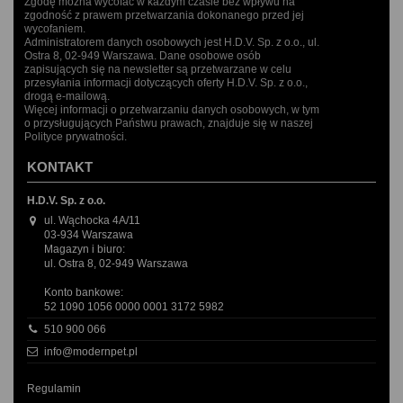
Zgodę można wycofać w każdym czasie bez wpływu na
zgodność z prawem przetwarzania dokonanego przed jej
wycofaniem.
Administratorem danych osobowych jest H.D.V. Sp. z o.o., ul.
Ostra 8, 02-949 Warszawa. Dane osobowe osób
zapisujących się na newsletter są przetwarzane w celu
przesyłania informacji dotyczących oferty H.D.V. Sp. z o.o.,
drogą e-mailową.
Więcej informacji o przetwarzaniu danych osobowych, w tym
o przysługujących Państwu prawach, znajduje się w naszej
Polityce prywatności.
KONTAKT
H.D.V. Sp. z o.o.
ul. Wąchocka 4A/11
03-934 Warszawa
Magazyn i biuro:
ul. Ostra 8, 02-949 Warszawa
Konto bankowe:
52 1090 1056 0000 0001 3172 5982
510 900 066
info@modernpet.pl
Regulamin