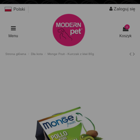
Zaloguj się
Polski
0
Menu
Koszyk
Strona główna
Dla kota
Monge Fruit - Kurczak z kiwi 80g