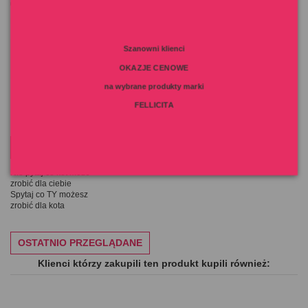
0,5%, włókna surowe 1%, popiół surowy 2%
Dodatki technologiczne: Witamina E 50mg/kg
Szanowni klienci
Szczegóły produktu
OKAZJE CENOWE
na wybrane produkty marki
FELLICITA
MOTTO NA DZIŚ
Nie pytaj co kot może
zrobić dla ciebie
Spytaj co TY możesz
zrobić dla kota
OSTATNIO PRZEGLĄDANE
Klienci którzy zakupili ten produkt kupili również: