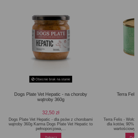
Obecnie brak na stanie
Dogs Plate Vet Hepatic - na choroby
Terra Feli
wątroby 360g
32,50 zł
Dogs Plate Vet Hepatic - dla psów z chorobami
Terra Felis - Woło
wątroby 360g Karma Dogs Plate Vet Hepatic to
dla kotów, 90% ś
pełnoporcjowa,...
wartościowyc
Zobacz
Doda