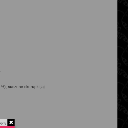
.
 %), suszone skorupki jaj
ięcej