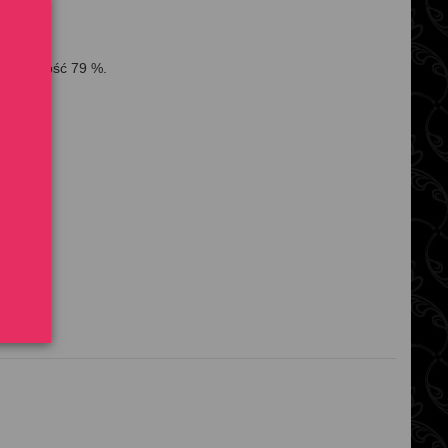
 wilgotność 79 %.
-