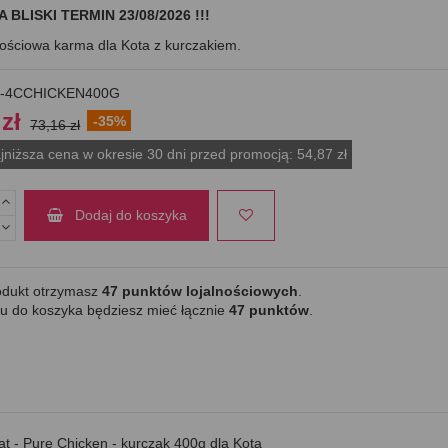
A BLISKI TERMIN 23/08/2026 !!!
ościowa karma dla Kota z kurczakiem.
-4CCHICKEN400G
 zł
-35%
73,16 zł
jniższa cena w okresie 30 dni przed promocją:
54,87 zł
Dodaj do koszyka
odukt otrzymasz
47
punktów lojalnościowych
.
u do koszyka będziesz mieć łącznie
47
punktów
.
Cat - Pure Chicken - kurczak 400g dla Kota