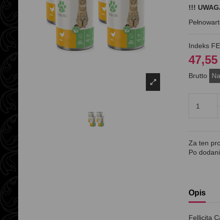
!!! UWAG
Pełnowart
Indeks
FE
47,55
Brutto
Na
Za ten pr
Po dodani
Opis
Fellicita 