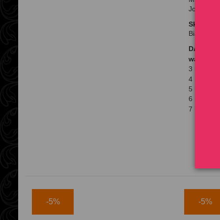
Jod (3b20
Składniki
Białko 11
DAWKOW
waga w k
3 kg
4 kg
5 kg
6 kg
7 kg
-5%
-5%