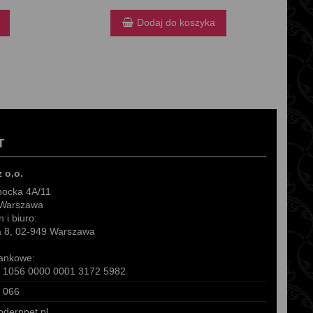
Dodaj do koszyka
T
z o.o.
hocka 4A/11
 Warszawa
 i biuro:
ra 8, 02-949 Warszawa
ankowe:
 1056 0000 0001 3172 5982
 066
dernpet.pl