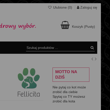
Zaloguj się
Ulubione (
0
)
Koszyk
(Pusty)
MOTTO NA
DZIŚ
Nie pytaj co kot może
zrobić dla ciebie
Spytaj co TY możesz
zrobić dla kota