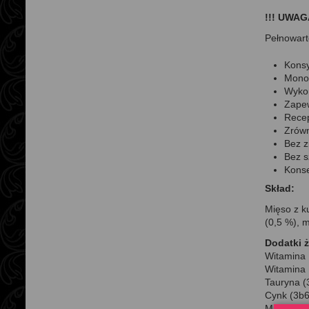
!!! UWAG
Pełnowart
Konsy
Monop
Wykon
Zapew
Recep
Zrówn
Bez z
Bez s
Konse
Skład:
Mięso z ku
(0,5 %), m
Dodatki 
Witamina 
Witamina E
Tauryna (
Cynk (3b
Mangan (