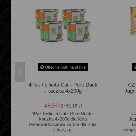
Obecnie brak na stanie
4Pak Fellicita Cat - Pure Duck
CZ
- kaczka 4x200g
Jagn
48,60 zł
51,16 zł
4Pak Fellicita Cat - Pure Duck -
C
kaczka 4x200g dla Kota
Jag
Pełnowartościowa karma dla Kota
Bi
z kaczką.
komple