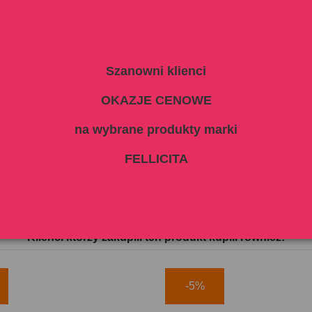
2) 0,2 mg
 analityczne:
 %, zawartość tłuszczu 6 %, włókno surowe 0,4 %, popiół surowy 2,2 %,
ANIE:
Szanowni klienci
g
dzienna porcja w g
120 - 160 g
OKAZJE CENOWE
140 - 190 g
160 - 220 g
na wybrane produkty marki
180 - 240 g
200 - 270 g
FELLICITA
Klienci którzy zakupili ten produkt kupili również:
-5%