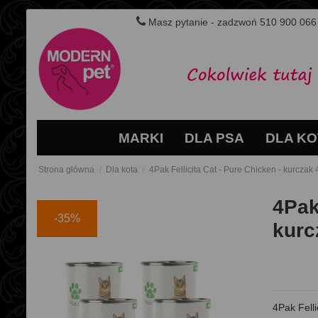
Masz pytanie - zadzwoń 510 900 066
MARKI
DLA PSA
DLA KO
Strona główna
Dla kota
4Pak Fellicita Cat - Pure Chicken - kurczak
4Pak
-35%
kurc
4Pak Felli