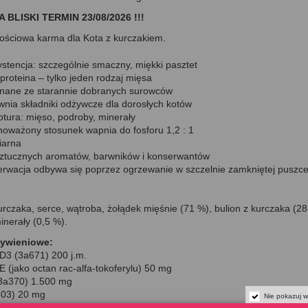
A BLISKI TERMIN 23/08/2026 !!!
ościowa karma dla Kota z kurczakiem.
stencja: szczególnie smaczny, miękki pasztet
roteina – tylko jeden rodzaj mięsa
ane ze starannie dobranych surowców
nia składniki odżywcze dla dorosłych kotów
tura: mięso, podroby, minerały
oważony stosunek wapnia do fosforu 1,2 : 1
iarna
ztucznych aromatów, barwników i konserwantów
rwacja odbywa się poprzez ogrzewanie w szczelnie zamkniętej puszce
rczaka, serce, wątroba, żołądek mięśnie (71 %), bulion z kurczaka (28
inerały (0,5 %).
żywieniowe:
D3 (3a671) 200 j.m.
 (jako octan rac-alfa-tokoferylu) 50 mg
3a370) 1.500 mg
603) 20 mg
Nie pokazuj w
3b503) 2 mg