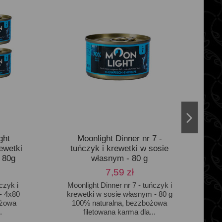
ght
Moonlight Dinner nr 7 -
C
ewetki
tuńczyk i krewetki w sosie
 80g
własnym - 80 g
7,59 zł
czyk i
Moonlight Dinner nr 7 - tuńczyk i
- 4x80
krewetki w sosie własnym - 80 g
ożowa
100% naturalna, bezzbożowa
.
filetowana karma dla...