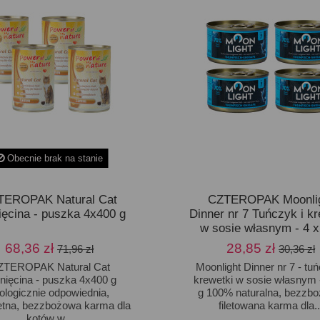
Obecnie brak na stanie
TEROPAK Natural Cat
CZTEROPAK Moonli
ięcina - puszka 4x400 g
Dinner nr 7 Tuńczyk i kr
w sosie własnym - 4 x
68,36 zł
28,85 zł
71,96 zł
30,36 zł
ZTEROPAK Natural Cat
Moonlight Dinner nr 7 - tuń
nięcina - puszka 4x400 g
krewetki w sosie własnym 
ologicznie odpowiednia,
g 100% naturalna, bezzb
tna, bezzbożowa karma dla
filetowana karma dla..
kotów w...