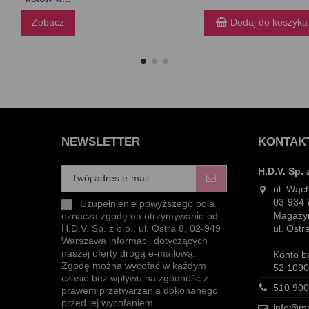
Zobacz
Dodaj do koszyka
NEWSLETTER
KONTAK
H.D.V. Sp. 
ul. Wąc
03-934
Uzupełnienie powyższego pola
Magazyn
oznacza zgodę na otrzymywanie od
ul. Ost
H.D.V. Sp. z o.o., ul. Ostra 8, 02-949
Warszawa informacji dotyczących
naszej oferty drogą e-mailową.
Konto b
Zgodę można wycofać w każdym
52 1090
czasie bez wpływu na zgodność z
510 900
prawem przetwarzania dokonanego
przed jej wycofaniem.
info@mo