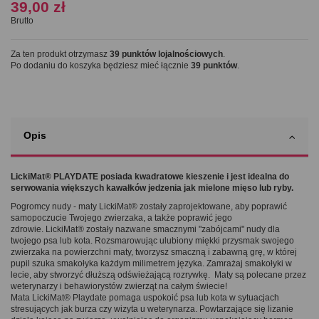
39,00 zł
Brutto
Za ten produkt otrzymasz
39
punktów lojalnościowych
.
Po dodaniu do koszyka będziesz mieć łącznie
39
punktów
.
Opis
LickiMat® PLAYDATE posiada kwadratowe kieszenie i jest idealna do
serwowania większych kawałków jedzenia jak mielone mięso lub ryby.
Pogromcy nudy - maty LickiMat® zostały zaprojektowane, aby poprawić
samopoczucie Twojego zwierzaka, a także poprawić jego
zdrowie. LickiMat® zostały nazwane smacznymi "zabójcami" nudy dla
twojego psa lub kota. Rozsmarowując ulubiony miękki przysmak swojego
zwierzaka na powierzchni maty, tworzysz smaczną i zabawną grę, w której
pupil szuka smakołyka każdym milimetrem języka. Zamrażaj smakołyki w
lecie, aby stworzyć dłuższą odświeżającą rozrywkę. Maty są polecane przez
weterynarzy i behawiorystów zwierząt na całym świecie!
Mata LickiMat® Playdate pomaga uspokoić psa lub kota w sytuacjach
stresujących jak burza czy wizyta u weterynarza. Powtarzające się lizanie