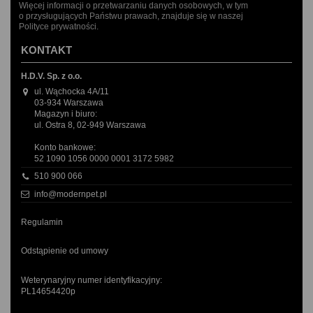
Więcej informacji o przetwarzaniu danych osobowych, w tym
o przysługujących Państwu prawach, znajduje się w naszej
Polityce prywatności.
KONTAKT
H.D.V. Sp. z o.o.
ul. Wąchocka 4A/11
03-934 Warszawa
Magazyn i biuro:
ul. Ostra 8, 02-949 Warszawa
Konto bankowe:
52 1090 1056 0000 0001 3172 5982
510 900 066
info@modernpet.pl
Regulamin
Odstąpienie od umowy
Weterynaryjny numer identyfikacyjny:
PL14654420p