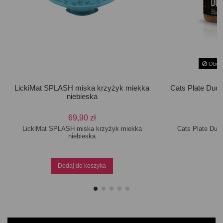
Obecn
LickiMat SPLASH miska krzyżyk miekka
Cats Plate Duck
niebieska
69,90 zł
LickiMat SPLASH miska krzyżyk miekka
Cats Plate Duck
niebieska
Dodaj do koszyka