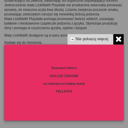
działa kojąco na zwierzę, uwalniając do organizmu uspokajający hormon.
Jednocześnie mata LickiMat® Playdate nie przekarmia zwierzaka ponieważ
sprawia, że ​smaczna uczta trwa dłużej. Lizanie zwiększa poczucie smaku,
pozwalając zwierzętom cieszyć się niewielką ilością jedzenia.
Mata LickiMat® Playdate pomaga promować świeży oddech, usuwając
bakterie i niestrawione cząsteczki jedzenia z języka. Stymuluje produkcję
śliny i pomaga w czyszczeniu języka, zębów i dziąseł.
Maty LickiMat® dostępne są w paru wzorach.
Nie pokazuj więcej
Nadaje się do mrożenia.
Kolor:
turkusowy
Wymiary:
20 x 20 cm.
Szanowni klienci
Mycie ręczne.
OKAZJE CENOWE
Materiał:
na wybrane produkty marki
kauczuk TPR o jakości spożywczej, bezpieczny dla ludzi i zwierząt,
nietoksyczny, wolny od BPA, nadający się do recyklingu.
FELLICITA
Pamiętaj, że mata to nie zabawka do gryzienia. Nadzoruj więc swojego
zwierzaka podczas pierwszych paru razy korzystania z maty.
Szczegóły produktu