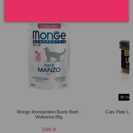
Klienci którzy zakupili ten produkt kupili również:
Obecn
Monge Monoprotein Buste Beef -
Cats Plate La
Wołowina 85g
3,89 zł