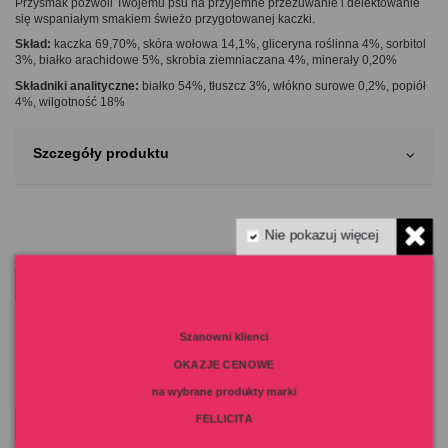
Przysmak pozwoli Twojemu psu na przyjemne przeżuwanie i delektowanie
się wspaniałym smakiem świeżo przygotowanej kaczki.
Skład:
kaczka 69,70%, skóra wołowa 14,1%, gliceryna roślinna 4%, sorbitol
3%, białko arachidowe 5%, skrobia ziemniaczana 4%, minerały 0,20%
Składniki analityczne:
białko 54%, tłuszcz 3%, włókno surowe 0,2%, popiół
4%, wilgotność 18%
Szczegóły produktu
Nie pokazuj więcej
MOTTO NA DZIŚ
Nie pytaj co kot może
Szanowni klienci
zrobić dla ciebie
Spytaj co TY możesz
OKAZJE CENOWE
zrobić dla kota
na wybrane produkty marki
FELLICITA
OSTATNIO PRZEGLĄDANE