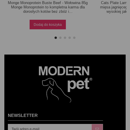
Monge Monoprotein Buste Beef - Wołowina 85g
Cats Plate Lamb-
Monge Monoprotein to kompletna karma dla
mięsa jagnięcego
dorosłych kotów bez zbóż i...
wysokiej jakoś
Dodaj do koszyka
NEWSLETTER