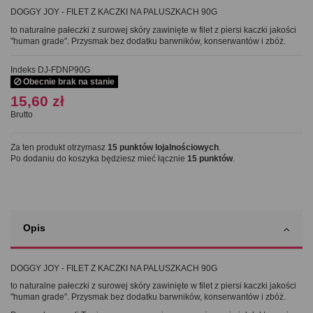
DOGGY JOY - FILET Z KACZKI NA PALUSZKACH 90G
to naturalne p
ałeczki z surowej skóry zawinięte w filet z piersi kaczki
jakości
"human grade".
Przysmak bez dodatku barwników, konserwantów i zbóż.
Indeks
DJ-FDNP90G
Obecnie brak na stanie
15,60 zł
Brutto
Za ten produkt otrzymasz
15
punktów lojalnościowych
.
Po dodaniu do koszyka będziesz mieć łącznie
15
punktów
.
Opis
DOGGY JOY - FILET Z KACZKI NA PALUSZKACH 90G
to naturalne pałeczki z surowej skóry zawinięte w filet z piersi kaczki jakości
"human grade". Przysmak bez dodatku barwników, konserwantów i zbóż.