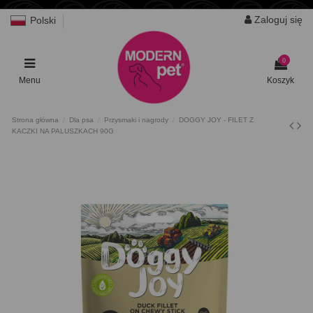
Zaloguj się
Polski
0
Menu
Koszyk
Strona główna
Dla psa
Przysmaki i nagrody
DOGGY JOY - FILET Z
KACZKI NA PALUSZKACH 90G