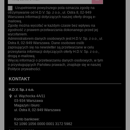
Uzupełnienie powyższego pola oznacza zgodę na
otrzymywanie od H.D.V. Sp. z o.o., ul. Ostra 8, 02-949
Warszawa informacji dotyczących naszej oferty drogą e-
mailową.
Zgodę można wycofać w każdym czasie bez wpływu na
zgodność z prawem przetwarzania dokonanego przed jej
wycofaniem.
Administratorem danych osobowych jest H.D.V. Sp. z o.o., ul.
Ostra 8, 02-949 Warszawa. Dane osobowe osób
zapisujących się na newsletter są przetwarzane w celu
przesyłania informacji dotyczących oferty H.D.V. Sp. z o.o.,
drogą e-mailową.
Więcej informacji o przetwarzaniu danych osobowych, w tym
o przysługujących Państwu prawach, znajduje się w naszej
Polityce prywatności.
KONTAKT
H.D.V. Sp. z o.o.
ul. Wąchocka 4A/11
03-934 Warszawa
Magazyn i biuro:
ul. Ostra 8, 02-949 Warszawa
Konto bankowe:
52 1090 1056 0000 0001 3172 5982