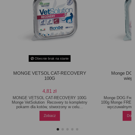
Obecnie brak na stanie
MONGE VETSOL CAT-RECOVERY
Monge DOG 
100G
wiepr
4,81 zł
MONGE VETSOL CAT-RECOVERY 100G
Monge DOG Fresh 
Monge VetSolution Recovery to kompletny
100g Monge FRESH 
pokarm dla kotów, stworzony w celu...
wyczuwalnymi k
Zobacz
Doda