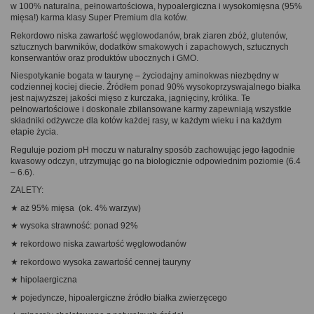
w 100% naturalna, pełnowartościowa, hypoalergiczna i wysokomięsna (95%
mięsa!) karma klasy Super Premium dla kotów.
Rekordowo niska zawartość węglowodanów, brak ziaren zbóż, glutenów,
sztucznych barwników, dodatków smakowych i zapachowych, sztucznych
konserwantów oraz produktów ubocznych i GMO.
Niespotykanie bogata w taurynę – życiodajny aminokwas niezbędny w
codziennej kociej diecie. Źródłem ponad 90% wysokoprzyswajalnego białka
jest najwyższej jakości mięso z kurczaka, jagnięciny, królika. Te
pełnowartościowe i doskonale zbilansowane karmy zapewniają wszystkie
składniki odżywcze dla kotów każdej rasy, w każdym wieku i na każdym
etapie życia.
Reguluje poziom pH moczu w naturalny sposób zachowując jego łagodnie
kwasowy odczyn, utrzymując go na biologicznie odpowiednim poziomie (6.4
– 6.6).
ZALETY:
★ aż 95% mięsa (ok. 4% warzyw)
★ wysoka strawność: ponad 92%
★ rekordowo niska zawartość węglowodanów
★ rekordowo wysoka zawartość cennej tauryny
★ hipolaergiczna
★ pojedyncze, hipoalergiczne źródło białka zwierzęcego