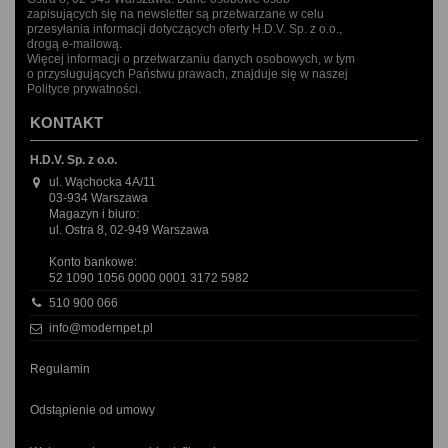
zapisujących się na newsletter są przetwarzane w celu
przesyłania informacji dotyczących oferty H.D.V. Sp. z o.o.,
drogą e-mailową.
Więcej informacji o przetwarzaniu danych osobowych, w tym
o przysługujących Państwu prawach, znajduje się w naszej
Polityce prywatności.
KONTAKT
H.D.V. Sp. z o.o.
ul. Wąchocka 4A/11
03-934 Warszawa
Magazyn i biuro:
ul. Ostra 8, 02-949 Warszawa
Konto bankowe:
52 1090 1056 0000 0001 3172 5982
510 900 066
info@modernpet.pl
Regulamin
Odstąpienie od umowy