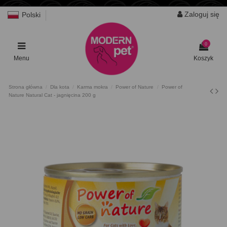
Zaloguj się
Polski
0
Menu
Koszyk
Strona główna
Dla kota
Karma mokra
Power of Nature
Power of
Nature Natural Cat - jagnięcina 200 g