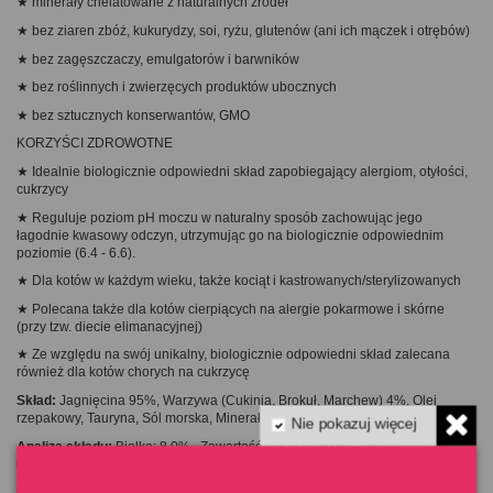
★ minerały chelatowane z naturalnych źródeł
★ bez ziaren zbóż, kukurydzy, soi, ryżu, glutenów (ani ich mączek i otrębów)
★ bez zagęszczaczy, emulgatorów i barwników
★ bez roślinnych i zwierzęcych produktów ubocznych
★ bez sztucznych konserwantów, GMO
KORZYŚCI ZDROWOTNE
★ Idealnie biologicznie odpowiedni skład zapobiegający alergiom, otyłości,
cukrzycy
★ Reguluje poziom pH moczu w naturalny sposób zachowując jego
łagodnie kwasowy odczyn, utrzymując go na biologicznie odpowiednim
poziomie (6.4 - 6.6).
★ Dla kotów w każdym wieku, także kociąt i kastrowanych/sterylizowanych
★ Polecana także dla kotów cierpiących na alergie pokarmowe i skórne
(przy tzw. diecie elimanacyjnej)
★ Ze względu na swój unikalny, biologicznie odpowiedni skład zalecana
również dla kotów chorych na cukrzycę
Skład:
Jagnięcina 95%, Warzywa (Cukinia, Brokuł, Marchew) 4%, Olej
rzepakowy, Tauryna, Sól morska, Minerały, Witaminy.
Nie pokazuj więcej
Analiza składu:
Białko: 8,0%,, Zawartość tłuszczu: 6,0%, Włókno surowe
0,5%, Fosfor 0,15%; Substancje nieorganiczne: 2,0%, Wilgotność 81%
Dodatków na kg:
Składniki odżywcze: Witamina A: 2670 IU, Witamina D3: