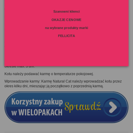
290 IU, Żelazo 6,5 mg; Miedź 1,64 mg; Cynk 16 mg; Mangan 1,12 mg; Selen
0,08 mg; Tauryna 2500 mg.
Szanowni klienci
Dawkowanie:
OKAZJE CENOWE
Dorosły kot potrzebuje ok. 200g (1 mniejsza puszka) na 3,5-4kg masy ciała
na wybrane produkty marki
na dobę.
FELLICITA
Indywidualne wymagania mogą być zróżnicowane ze względu na poziom
aktywności fizycznej, wiek, stan zdrowia kota, otoczenie, temperaturę i inne
czynniki.
Kocięta, kotki ciężarne i karmiące mogą jeść, ile zechcą.
Po otwarciu puszkę należy przechowywać w lodówce i zużyć jej zawartość w
okresie max. 3 dni.
Kotu należy podawać karmę o temperaturze pokojowej.
Wprowadzanie karmy: Karmę Natural Cat należy wprowadzać kotu przez
okres kilku dni, mieszając ją początkowo z poprzednią karmą.