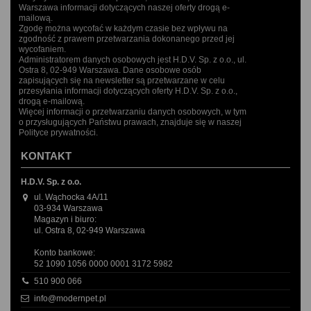
Warszawa informacji dotyczących naszej oferty drogą e-
mailową.
Zgodę można wycofać w każdym czasie bez wpływu na
zgodność z prawem przetwarzania dokonanego przed jej
wycofaniem.
Administratorem danych osobowych jest H.D.V. Sp. z o.o., ul.
Ostra 8, 02-949 Warszawa. Dane osobowe osób
zapisujących się na newsletter są przetwarzane w celu
przesyłania informacji dotyczących oferty H.D.V. Sp. z o.o.,
drogą e-mailową.
Więcej informacji o przetwarzaniu danych osobowych, w tym
o przysługujących Państwu prawach, znajduje się w naszej
Polityce prywatności.
KONTAKT
H.D.V. Sp. z o.o.
ul. Wąchocka 4A/11
03-934 Warszawa
Magazyn i biuro:
ul. Ostra 8, 02-949 Warszawa
Konto bankowe:
52 1090 1056 0000 0001 3172 5982
510 900 066
info@modernpet.pl