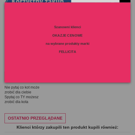
Szanowni klienci
OKAZJE CENOWE
Szczegóły produktu
na wybrane produkty marki
FELLICITA
MOTTO NA DZIŚ
Nie pytaj co kot może
zrobić dla ciebie
Spytaj co TY możesz
zrobić dla kota
OSTATNIO PRZEGLĄDANE
Klienci którzy zakupili ten produkt kupili również: