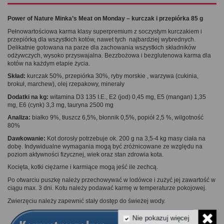
Power of Nature Minka’s Meat on Monday – kurczak i przepiórka 85 g
Pełnowartościowa karma klasy superpremium z soczystym kurczakiem i
przepiórką dla wszystkich kotów, nawet tych najbardziej wybrednych.
Delikatnie gotowana na parze dla zachowania wszystkich składników
odżywczych, wysoko przyswajalna. Bezzbożowa i bezglutenowa karma dla
kotów na każdym etapie życia.
Skład:
kurczak 50%, przepiórka 30%, ryby morskie , warzywa (cukinia,
brokuł, marchew), olej rzepakowy, minerały
Dodatki na kg:
witamina D3 135 I.E., E2 (jod) 0,45 mg, E5 (mangan) 1,35
mg, E6 (cynk) 3,3 mg, tauryna 2500 mg
Analiza:
białko 9%, tłuszcz 6,5%, błonnik 0,5%, popiół 2,5 %, wilgotność
80%
Dawkowanie:
Kot dorosły potrzebuje ok. 200 g na 3,5-4 kg masy ciała na
dobę. Indywidualne wymagania mogą być zróżnicowane ze względu na
poziom aktywności fizycznej, wiek oraz stan zdrowia kota.
Kocięta, kotki ciężarne i karmiące mogą jeść ile zechcą.
Po otwarciu puszkę należy przechowywać w lodówce i zużyć jej zawartość w
ciągu max. 3 dni. Kotu należy podawać karmę w temperaturze pokojowej.
Zwierzęciu należy zapewnić stały dostęp do świeżej wody.
Nie pokazuj więcej