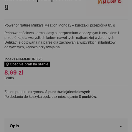
g
Power of Nature Minka’s Meat on Monday – kurczak i przepiórka 85 g
Pełnowartościowa karma klasy superpremium z soczystym kurczakiem i
przepiórką dla wszystkich kotów, nawet tych najbardziej wybrednych.
Delikatnie gotowana na parze dla zachowania wszystkich składników
odżywczych, wysoko przyswajalna.
Indeks
PN-MMKUR85G
Obecnie brak na stanie
8,69 zł
Brutto
Za ten produkt otrzymasz
8
punktów lojalnościowych
.
Po dodaniu do koszyka będziesz mieć łącznie
8
punktów
.
Opis