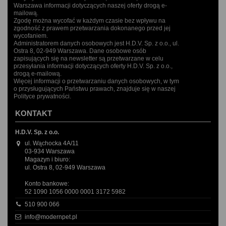
Warszawa informacji dotyczących naszej oferty drogą e-
mailową.
Zgodę można wycofać w każdym czasie bez wpływu na
zgodność z prawem przetwarzania dokonanego przed jej
wycofaniem.
Administratorem danych osobowych jest H.D.V. Sp. z o.o., ul.
Ostra 8, 02-949 Warszawa. Dane osobowe osób
zapisujących się na newsletter są przetwarzane w celu
przesyłania informacji dotyczących oferty H.D.V. Sp. z o.o.,
drogą e-mailową.
Więcej informacji o przetwarzaniu danych osobowych, w tym
o przysługujących Państwu prawach, znajduje się w naszej
Polityce prywatności.
KONTAKT
H.D.V. Sp. z o.o.
ul. Wąchocka 4A/11
03-934 Warszawa
Magazyn i biuro:
ul. Ostra 8, 02-949 Warszawa
Konto bankowe:
52 1090 1056 0000 0001 3172 5982
510 900 066
info@modernpet.pl