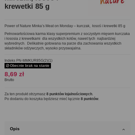
krewetki 85 g
Power of Nature Minka’s Meat on Monday – kurczak, łosoś i krewetki 85 g
Pełnowartościowa karma klasy superpremium z soczystym mięsem kurczaka
i łososia z krewetkami dla wszystkich kotów, nawet tych najbardziej
wybrednych. Delikatnie gotowana na parze dla zachowania wszystkich
składników odżywczych, wysoko przyswajalna.
Indeks
PN-MMKUR85G(2)(1)
Obecnie brak na stanie
8,69 zł
Brutto
Za ten produkt otrzymasz
8
punktów lojalnościowych
.
Po dodaniu do koszyka będziesz mieć łącznie
8
punktów
.
Opis