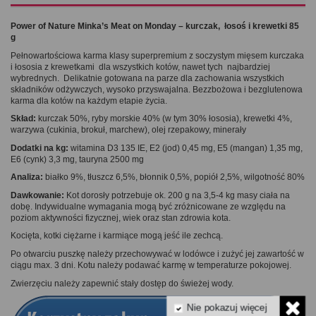
Power of Nature Minka’s Meat on Monday – kurczak, łosoś i krewetki 85
g
Pełnowartościowa karma klasy superpremium z soczystym mięsem kurczaka
i łososia z krewetkami dla wszystkich kotów, nawet tych najbardziej
wybrednych. Delikatnie gotowana na parze dla zachowania wszystkich
składników odżywczych, wysoko przyswajalna. Bezzbożowa i bezglutenowa
karma dla kotów na każdym etapie życia.
Skład:
kurczak 50%, ryby morskie 40% (w tym 30% łososia), krewetki 4%,
warzywa (cukinia, brokuł, marchew), olej rzepakowy, minerały
Dodatki na kg:
witamina D3 135 IE, E2 (jod) 0,45 mg, E5 (mangan) 1,35 mg,
E6 (cynk) 3,3 mg, tauryna 2500 mg
Analiza:
białko 9%, tłuszcz 6,5%, błonnik 0,5%, popiół 2,5%, wilgotność 80%
Dawkowanie:
Kot dorosły potrzebuje ok. 200 g na 3,5-4 kg masy ciała na
dobę. Indywidualne wymagania mogą być zróżnicowane ze względu na
poziom aktywności fizycznej, wiek oraz stan zdrowia kota.
Kocięta, kotki ciężarne i karmiące mogą jeść ile zechcą.
Po otwarciu puszkę należy przechowywać w lodówce i zużyć jej zawartość w
ciągu max. 3 dni. Kotu należy podawać karmę w temperaturze pokojowej.
Zwierzęciu należy zapewnić stały dostęp do świeżej wody.
Nie pokazuj więcej