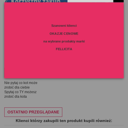
Szanowni klienci
OKAZJE CENOWE
Szczegóły produktu
na wybrane produkty marki
FELLICITA
MOTTO NA DZIŚ
Nie pytaj co kot może
zrobić dla ciebie
Spytaj co TY możesz
zrobić dla kota
OSTATNIO PRZEGLĄDANE
Klienci którzy zakupili ten produkt kupili również: