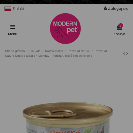
Zaloguj się
Polski
0
Menu
Koszyk
Strona główna
Dla kota
Karma mokra
Power of Nature
Power of
Nature Minka’s Meat on Monday – kurczak, łosoś i krewetki 85 g