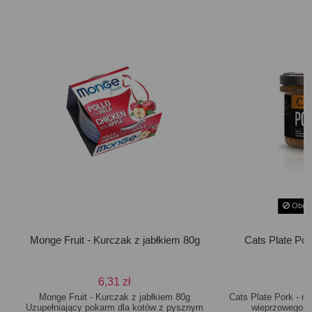
Obecn
Monge Fruit - Kurczak z jabłkiem 80g
Cats Plate Po
6,31 zł
Monge Fruit - Kurczak z jabłkiem 80g
Cats Plate Pork - m
Uzupełniający pokarm dla kotów z pysznym
wieprzowego 18