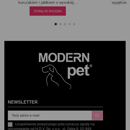
kurczakiem i jabłkiem o wysokiej...
wyjątkowa,
Dodaj do koszyka
NEWSLETTER
Uzupełnienie powyższego pola oznacza zgodę na
otrzymywanie od H.D.V. Sp. z o.o., ul. Ostra 8, 02-949