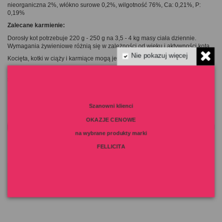
nieorganiczna 2%, włókno surowe 0,2%, wilgotność 76%, Ca: 0,21%, P:
0,19%
Zalecane karmienie:
Dorosły kot potrzebuje 220 g - 250 g na 3,5 - 4 kg masy ciała dziennie.
Wymagania żywieniowe różnią się w zależności od wieku i aktywności kota.
Nie pokazuj więcej
Kocięta, kotki w ciąży i karmiące mogą jeść tyle, ile chcą.
Podawać w temperaturze pokojowej, Kot powinien mieć zawsze dostęp do
świeżej wody.
Po otwarciu przechowywać w lodówce do 2 dni.
Szanowni klienci
OKAZJE CENOWE
na wybrane produkty marki
FELLICITA
Szczegóły produktu