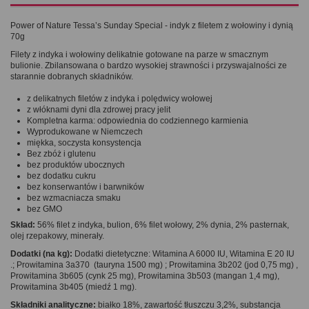
Power of Nature Tessa’s Sunday Special - indyk z filetem z wołowiny i dynią
70g
Filety z indyka i wołowiny delikatnie gotowane na parze w smacznym
bulionie. Zbilansowana o bardzo wysokiej strawności i przyswajalności ze
starannie dobranych składników.
z delikatnych filetów z indyka i polędwicy wołowej
z włóknami dyni dla zdrowej pracy jelit
Kompletna karma: odpowiednia do codziennego karmienia
Wyprodukowane w Niemczech
miękka, soczysta konsystencja
Bez zbóż i glutenu
bez produktów ubocznych
bez dodatku cukru
bez konserwantów i barwników
bez wzmacniacza smaku
bez GMO
Skład:
56% filet z indyka, bulion, 6% filet wołowy, 2% dynia, 2% pasternak,
olej rzepakowy, minerały.
Dodatki (na kg):
Dodatki dietetyczne: Witamina A 6000 IU, Witamina E 20 IU
.; Prowitamina 3a370 (tauryna 1500 mg) ; Prowitamina 3b202 (jod 0,75 mg) ,
Prowitamina 3b605 (cynk 25 mg), Prowitamina 3b503 (mangan 1,4 mg),
Prowitamina 3b405 (miedź 1 mg).
Składniki analityczne:
białko 18%, zawartość tłuszczu 3,2%, substancja