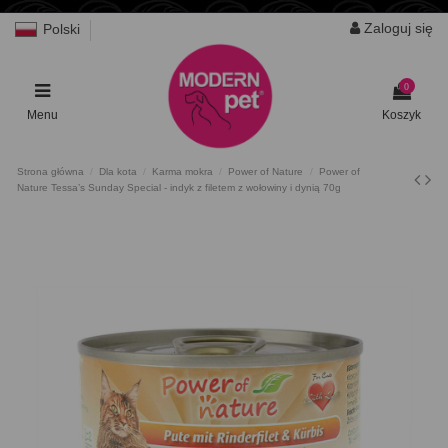
Zaloguj się
Polski
0
Menu
Koszyk
Strona główna
Dla kota
Karma mokra
Power of Nature
Power of
Nature Tessa’s Sunday Special - indyk z filetem z wołowiny i dynią 70g