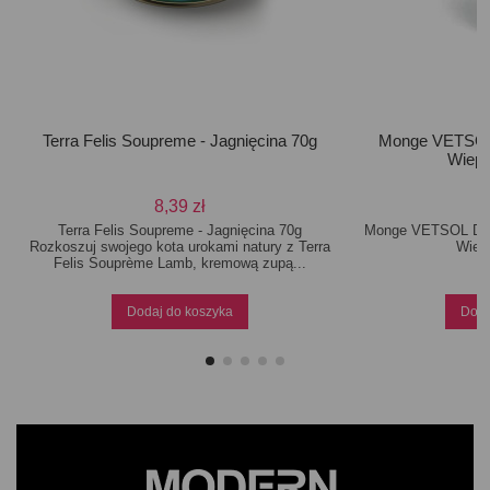
Terra Felis Soupreme - Jagnięcina 70g
Monge VETSO
Wiepr
8,39 zł
Terra Felis Soupreme - Jagnięcina 70g
Monge VETSOL D
Rozkoszuj swojego kota urokami natury z Terra
Wiep
Felis Souprème Lamb, kremową zupą...
Dodaj do koszyka
Doda