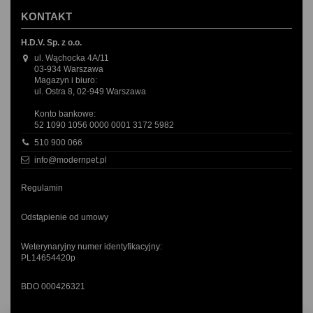
KONTAKT
H.D.V. Sp. z o.o.
ul. Wąchocka 4A/11
03-934 Warszawa
Magazyn i biuro:
ul. Ostra 8, 02-949 Warszawa
Konto bankowe:
52 1090 1056 0000 0001 3172 5982
510 900 066
info@modernpet.pl
Regulamin
Odstąpienie od umowy
Weterynaryjny numer identyfikacyjny:
PL14654420p
BDO 000426321