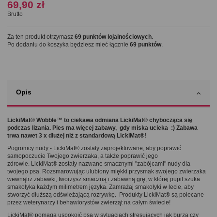
69,90 zł
Brutto
Za ten produkt otrzymasz
69
punktów lojalnościowych
.
Po dodaniu do koszyka będziesz mieć łącznie
69
punktów
.
Opis
LickiMat® Wobble™ to ciekawa odmiana LickiMat® chybocząca się
podczas lizania. Pies ma więcej zabawy, gdy miska ucieka :) Zabawa
trwa nawet 3 x dłużej niż z standardową LickiMat®!
Pogromcy nudy - LickiMat® zostały zaprojektowane, aby poprawić
samopoczucie Twojego zwierzaka, a także poprawić jego
zdrowie. LickiMat® zostały nazwane smacznymi "zabójcami" nudy dla
twojego psa. Rozsmarowując ulubiony miękki przysmak swojego zwierzaka
wewnątrz zabawki, tworzysz smaczną i zabawną grę, w której pupil szuka
smakołyka każdym milimetrem języka. Zamrażaj smakołyki w lecie, aby
stworzyć dłuższą odświeżającą rozrywkę. Produkty LickiMat® są polecane
przez weterynarzy i behawiorystów zwierząt na całym świecie!
LickiMat® pomaga uspokoić psa w sytuacjach stresujących jak burza czy