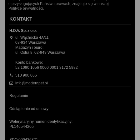
o przysługujących Państwu prawach, znajduje się w naszej
Polityce prywatności.
KONTAKT
H.D.V. Sp. z o.o.
ul. Wąchocka 4A/11
03-934 Warszawa
Magazyn i biuro:
ul. Ostra 8, 02-949 Warszawa
Konto bankowe:
52 1090 1056 0000 0001 3172 5982
510 900 066
info@modernpet.pl
Regulamin
Odstąpienie od umowy
Weterynaryjny numer identyfikacyjny:
PL14654420p
BDO 000426321