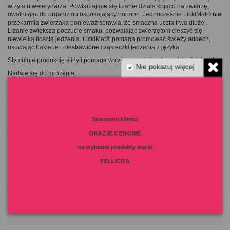
wizyta u weterynarza. Powtarzające się lizanie działa kojąco na zwierzę,
uwalniając do organizmu uspokajający hormon. Jednocześnie LickiMat® nie
przekarmia zwierzaka ponieważ sprawia, że ​smaczna uczta trwa dłużej.
Lizanie zwiększa poczucie smaku, pozwalając zwierzętom cieszyć się
niewielką ilością jedzenia. LickiMat® pomaga promować świeży oddech,
usuwając bakterie i niestrawione cząsteczki jedzenia z języka.
Stymuluje produkcję śliny i pomaga w czyszczeniu języka, zębów i dziąseł.
Nie pokazuj więcej
Nadaje się do mrożenia.
Kolor:
zielony
Wymiary:
8 x 16,5 cm.
Szanowni klienci
Mycie ręczne.
OKAZJE CENOWE
Materiał:
na wybrane produkty marki
naturalna guma o jakości spożywczej, bezpieczny dla ludzi i zwierząt,
nietoksyczny.
FELLICITA
Pamiętaj, że mata to nie zabawka do gryzienia. Nadzoruj więc swojego
zwierzaka podczas pierwszych paru razy korzystania z maty.
Szczegóły produktu