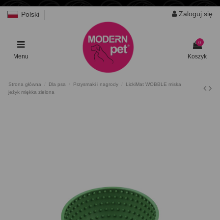
Zaloguj się
Polski
0
Menu
Koszyk
Strona główna
Dla psa
Przysmaki i nagrody
LickiMat WOBBLE miska
jeżyk miękka zielona