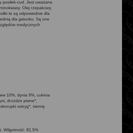
 posiłek-cud. Jest uważana
 aminokwasy. Olej rzepakowy,
iłki te są odpowiednie dla
iednią dla gatunku. Są one
e względów medycznych
hew 10%, dynia 9%, cukinia
ni, drożdże piwne*,
skorupki ostryg*, siemię
% Wilgotność: 81,5%