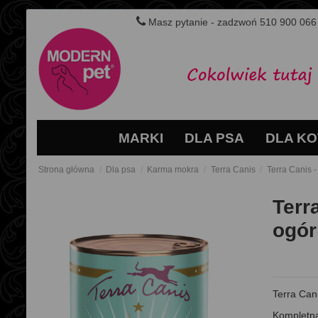
Masz pytanie - zadzwoń 510 900 066
MARKI
DLA PSA
DLA KO
Strona główna
Dla psa
Karma mokra
Terra Canis
Terra Canis -
Terra
ogór
Terra Cani
Kompletna