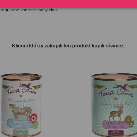
, rasy, metabolizmu, pory roku).
regularne kontrole masy ciała.
Klienci którzy zakupili ten produkt kupili również: