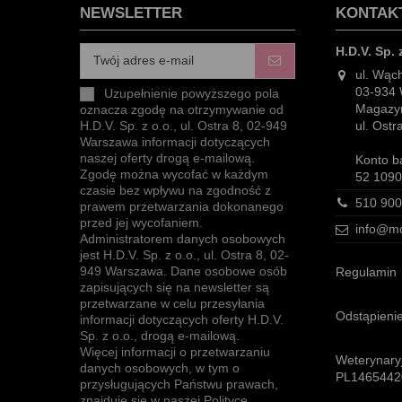
NEWSLETTER
KONTAK
H.D.V. Sp. 
ul. Wąc
03-934
Uzupełnienie powyższego pola
Magazyn
oznacza zgodę na otrzymywanie od
ul. Ost
H.D.V. Sp. z o.o., ul. Ostra 8, 02-949
Warszawa informacji dotyczących
naszej oferty drogą e-mailową.
Konto b
Zgodę można wycofać w każdym
52 1090
czasie bez wpływu na zgodność z
510 900
prawem przetwarzania dokonanego
przed jej wycofaniem.
info@mo
Administratorem danych osobowych
jest H.D.V. Sp. z o.o., ul. Ostra 8, 02-
949 Warszawa. Dane osobowe osób
Regulamin
zapisujących się na newsletter są
przetwarzane w celu przesyłania
Odstąpieni
informacji dotyczących oferty H.D.V.
Sp. z o.o., drogą e-mailową.
Więcej informacji o przetwarzaniu
Weterynaryj
danych osobowych, w tym o
PL1465442
przysługujących Państwu prawach,
znajduje się w naszej Polityce