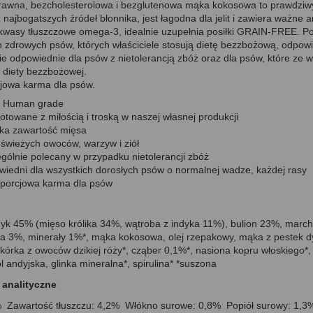
awna, bezcholesterolowa i bezglutenowa mąka kokosowa to prawdziwy
 najbogatszych źródeł błonnika, jest łagodna dla jelit i zawiera ważne
kwasy tłuszczowe omega-3, idealnie uzupełnia posiłki GRAIN-FREE. Pos
h zdrowych psów, których właściciele stosują dietę bezzbożową, odpow
ie odpowiednie dla psów z nietolerancją zbóż oraz dla psów, które z
diety bezzbożowej.
jowa karma dla psów.
 Human grade
otowane z miłością i troską w naszej własnej produkcji
a zawartość mięsa
świeżych owoców, warzyw i ziół
gólnie polecany w przypadku nietolerancji zbóż
iedni dla wszystkich dorosłych psów o normalnej wadze, każdej rasy
porcjowa karma dla psów
indyk 45% (mięso królika 34%, wątroba z indyka 11%), bulion 23%, marc
a 3%, minerały 1%*, mąka kokosowa, olej rzepakowy, mąka z pestek dy
skórka z owoców dzikiej róży*, cząber 0,1%*, nasiona kopru włoskiego*, 
ól andyjska, glinka mineralna*, spirulina* *suszona
 analityczne
% Zawartość tłuszczu: 4,2% Włókno surowe: 0,8% Popiół surowy: 1,3