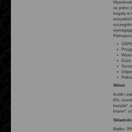
Wysokostr
za jedno z
bogaty w 
wszystkic
szczególn
wymagają 
Pełnoporc
100%
Przyg
Wysok
Dużo 
Szcze
Odpow
Pełno
Skład:
Królik i 
6%, morel
bazylia*, 
lniane*, s
Składniki
Białko: 9