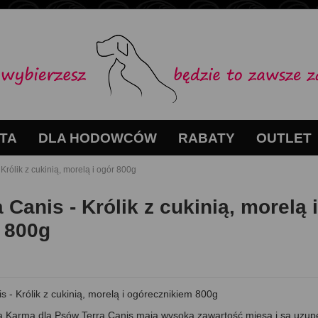
TA
DLA HODOWCÓW
RABATY
OUTLET
 Królik z cukinią, morelą i ogór 800g
 Canis - Królik z cukinią, morelą i
 800g
s - Królik z cukinią, morelą i ogórecznikiem 800g
 Karma dla Psów Terra Canis mają wysoką zawartość mięsa i są uzupeł