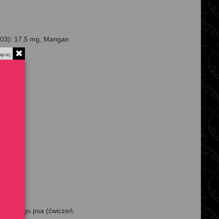
b603): 17,5 mg, Mangan
ięcej
a Twojego psa (ćwiczeń,