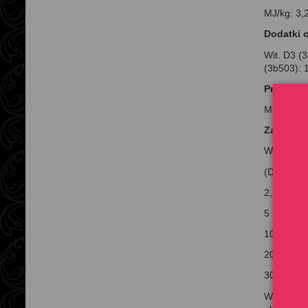
MJ/kg: 3,
Dodatki 
Wit. D3 (
(3b503): 
Proporcje
Mięso : W
Zalecane
Waga psa 
(Dorosły 
2,5 - 5 kg
5 - 10 kg
10 - 20 kg
20 - 30 kg
30 - 40 kg
Wartości 