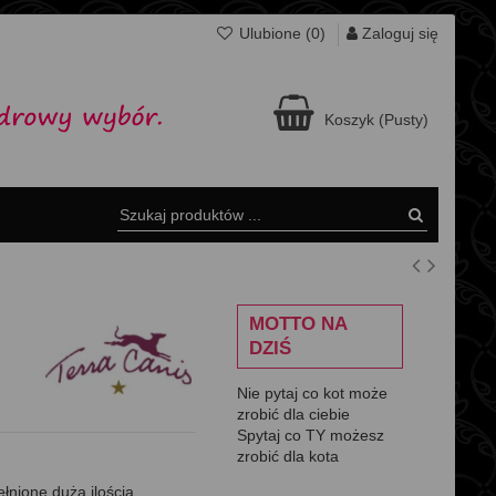
Zaloguj się
Ulubione (
0
)
Koszyk
(Pusty)
MOTTO NA
DZIŚ
Nie pytaj co kot może
zrobić dla ciebie
Spytaj co TY możesz
zrobić dla kota
nione dużą ilością