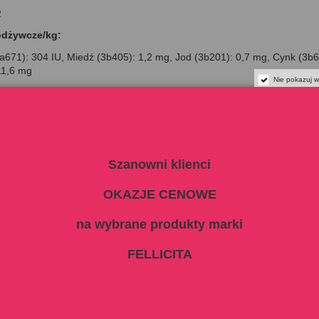
2
odżywcze/kg:
3a671): 304 IU, Miedź (3b405): 1,2 mg, Jod (3b201): 0,7 mg, Cynk (3
11,6 mg
Nie pokazuj w
:
arzywa/Owoce/Zioła : Inne surowce = 59% : 38% : 3%
 dawkowanie:
- zalecana porcja karmy/dzień:
Szanowni klienci
pies o normalnej wadze)
OKAZJE CENOWE
250 - 430
430 - 650
na wybrane produkty marki
650 - 1100
FELLICITA
1100 - 1400
1400 - 1700
przybliżone, które należy dostosować do indywidualnych warunków życi