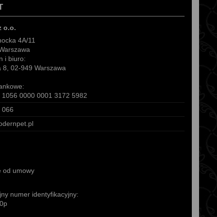
T
z o.o.
hocka 4A/11
 Warszawa
 i biuro:
ra 8, 02-949 Warszawa
ankowe:
 1056 0000 0001 3172 5982
 066
dernpet.pl
e od umowy
ny numer identyfikacyjny:
0p