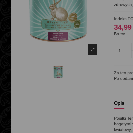
zdrowych,
Indeks
TC
34,99 
Brutto
Za ten pr
Po dodani
Opis
Posiłki T
bogatymi w
kwiatowy, 