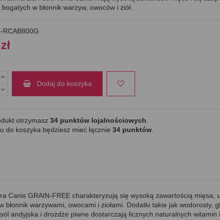
 bogatych w błonnik warzyw, owoców i ziół.
-RCAB800G
zł
Dodaj do koszyka
odukt otrzymasz
34
punktów lojalnościowych
.
u do koszyka będziesz mieć łącznie
34
punktów
.
erra Canis GRAIN-FREE charakteryzują się wysoką zawartością mięsa, 
 błonnik warzywami, owocami i ziołami. Dodatki takie jak wodorosty, gl
sól andyjska i drożdże piwne dostarczają licznych naturalnych witamin 