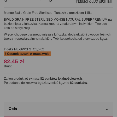
Monge Bwild Grain Free Sterilised- Tuńczyk z groszkiem 1,5kg
BWILD GRAIN FREE STERILISED MONGE NATURAL SUPERPREMIUM na
bazie mięsa z tuńczyka. Karma zgodna z naturalnym instynktem Twojego
kota po sterylizacji.
Więcej chudego pysznego mięsa z tuńczyka, dodatek ziół i owoców leśnych
tworzy niepowtarzalny smak, który Twój kot pokocha od pierwszego kęsa.
Indeks
ME-BWGFSTG1,5KG
Ostatnie sztuki w magazynie
82,45 zł
Brutto
Za ten produkt otrzymasz
82
punktów lojalnościowych
.
Po dodaniu do koszyka będziesz mieć łącznie
82
punktów
.
Opis