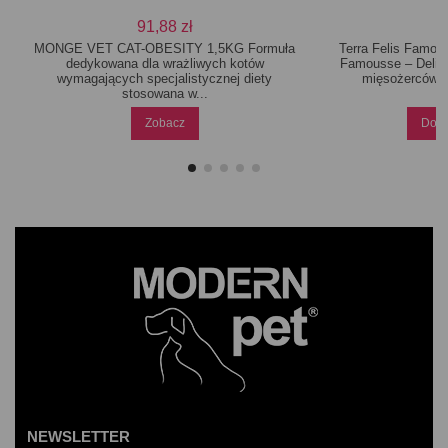
91,88 zł
MONGE VET CAT-OBESITY 1,5KG Formuła
Terra Felis Famous
dedykowana dla wrażliwych kotów
Famousse – Delik
wymagających specjalistycznej diety
mięsożerców K
stosowana w...
Zobacz
Doda
NEWSLETTER