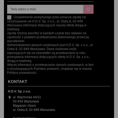
Uzupełnienie powyższego pola oznacza zgodę na
otrzymywanie od H.D.V. Sp. z o.o., ul. Ostra 8, 02-949
Warszawa informacji dotyczących naszej oferty drogą e-
mailową.
Zgodę można wycofać w każdym czasie bez wpływu na
zgodność z prawem przetwarzania dokonanego przed jej
wycofaniem.
Administratorem danych osobowych jest H.D.V. Sp. z o.o., ul.
Ostra 8, 02-949 Warszawa. Dane osobowe osób
zapisujących się na newsletter są przetwarzane w celu
przesyłania informacji dotyczących oferty H.D.V. Sp. z o.o.,
drogą e-mailową.
Więcej informacji o przetwarzaniu danych osobowych, w tym
o przysługujących Państwu prawach, znajduje się w naszej
Polityce prywatności.
KONTAKT
H.D.V. Sp. z o.o.
ul. Wąchocka 4A/11
03-934 Warszawa
Magazyn i biuro:
ul. Ostra 8, 02-949 Warszawa