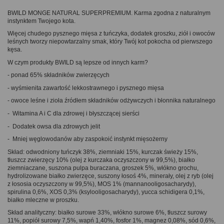
BWILD MONGE NATURAL SUPERPREMIUM. Karma zgodna z naturalnym
instynktem Twojego kota.
Więcej chudego pysznego mięsa z tuńczyka, dodatek groszku, ziół i owoców
leśnych tworzy niepowtarzalny smak, który Twój kot pokocha od pierwszego
kęsa.
W czym produkty BWILD są lepsze od innych karm?
- ponad 65% składników zwierzęcych
- wyśmienita zawartość lekkostrawnego i pysznego mięsa
- owoce leśne i zioła źródłem składników odżywczych i błonnika naturalnego
- Witamina A i C dla zdrowej i błyszczącej sierści
- Dodatek owsa dla zdrowych jelit
- Mniej węglowodanów aby zaspokoić instynkt mięsożerny
Skład: odwodniony tuńczyk 38%, ziemniaki 15%, kurczak świeży 15%,
tłuszcz zwierzęcy 10% (olej z kurczaka oczyszczony w 99,5%), białko
ziemniaczane, suszona pulpa buraczana, groszek 5%, włókno grochu,
hydrolizowane białko zwierzęce, suszony łosoś 4%, minerały, olej z ryb (olej
z łososia oczyszczony w 99,5%), MOS 1% (mannanooligosacharydy),
spirulina 0,6%, XOS 0,3% (ksylooligosacharydy), yucca schidigera 0,1%,
białko mleczne w proszku.
Skład analityczny: białko surowe 33%, włókno surowe 6%, tłuszcz surowy
11%, popiół surowy 7,5%, wapń 1,40%, fosfor 1%, magnez 0,08%, sód 0,6%,