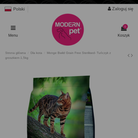
Zaloguj się
Polski
0
Menu
Koszyk
Strona główna
Dla kota
Monge Bwild Grain Free Sterilised- Tuńczyk z
groszkiem 1,5kg