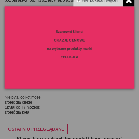
Nie pokazuj więcej
poziom aktywności fizycznej, wiek oraz stan zdrowia kota.
Kocięta, kotki ciężarne i karmiące mogą jeść ile zechcą.
Po otwarciu puszkę należy przechowywać w lodówce i zużyć jej zawartość w
ciągu max. 3 dni. Kotu należy podawać karmę w temperaturze pokojowej.
Zwierzęciu należy zapewnić stały dostęp do świeżej wody.
Szanowni klienci
OKAZJE CENOWE
Szczegóły produktu
na wybrane produkty marki
FELLICITA
MOTTO NA DZIŚ
Nie pytaj co kot może
zrobić dla ciebie
Spytaj co TY możesz
zrobić dla kota
OSTATNIO PRZEGLĄDANE
Klienci którzy zakupili ten produkt kupili również: