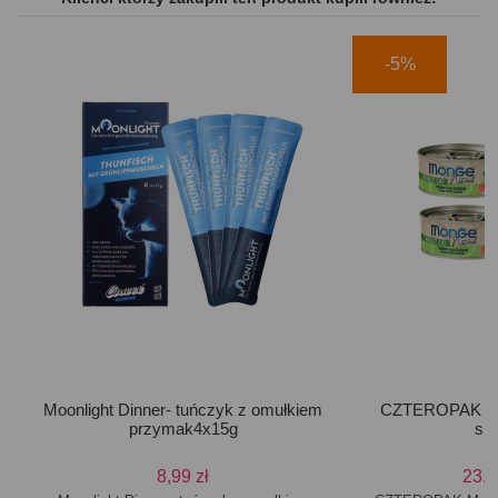
-5%
Moonlight Dinner- tuńczyk z omułkiem
CZTEROPAK Mon
przymak4x15g
su
8,99 zł
23,9