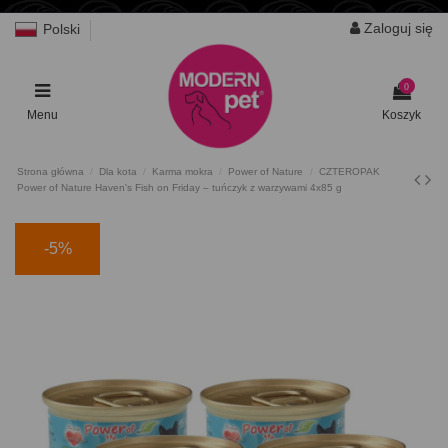
Zaloguj się
Polski
0
Menu
Koszyk
Strona główna
Dla kota
Karma mokra
Power of Nature
CZTEROPAK
Power of Nature Haven's Fish on Friday – tuńczyk z warzywami 4x85 g
-5%