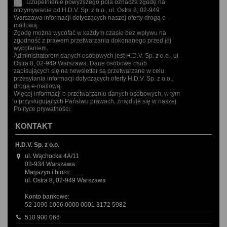
Uzupełnienie powyższego pola oznacza zgodę na
otrzymywanie od H.D.V. Sp. z o.o., ul. Ostra 8, 02-949
Warszawa informacji dotyczących naszej oferty drogą e-
mailową.
Zgodę można wycofać w każdym czasie bez wpływu na
zgodność z prawem przetwarzania dokonanego przed jej
wycofaniem.
Administratorem danych osobowych jest H.D.V. Sp. z o.o., ul.
Ostra 8, 02-949 Warszawa. Dane osobowe osób
zapisujących się na newsletter są przetwarzane w celu
przesyłania informacji dotyczących oferty H.D.V. Sp. z o.o.,
drogą e-mailową.
Więcej informacji o przetwarzaniu danych osobowych, w tym
o przysługujących Państwu prawach, znajduje się w naszej
Polityce prywatności.
KONTAKT
H.D.V. Sp. z o.o.
ul. Wąchocka 4A/11
03-934 Warszawa
Magazyn i biuro:
ul. Ostra 8, 02-949 Warszawa
Konto bankowe:
52 1090 1056 0000 0001 3172 5982
510 900 066