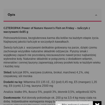
Opis
CZTEROPAK Power of Nature Haven's Fish on Friday – tuńczyk z
warzywami 4x85 g
Pełnowartościowa, bezglutenowa karma dla kotów na każdym etapie życia.
Najlepszej jakości tuńczyk w soczystych kawałkach.
Świeży tuńczyk z warzywami delikatnie gotowany na parze, dzięki czemu
zachowuje wszystkie naturalne składniki odżywcze. Pyszny smak i
wyjątkowy zapach nie pozostaną niezauważone nawet przez najbardziej
wybredne koty. Naturalne składniki w połączeniu z dodatkiem witamin,
minerałów i cennej tauryny zapewniają zdrowy posiłek kotu w każdym wieku
i każdej rasy.
Skład:
tuńczyk 95%, warzywa (cukinia, brokuł, marchew) 4,1%, olej
rzepakowy, sól morska
Dodatki na kg:
Witamina D3 135 I.E., E2 (jod) 0,45 mg, E5 (mangan) 1,35
mg, E6 (cynk) 3,3 mg, tauryna 2500 mg
Analiza: białko 9%, tłuszcz 5%, popiół 3%, błonnik 0,5%, wilgotność 82%
Dawkowanie:
Kot dorosły potrzebuje ok. 200 g na 3,5-4 kg masy ciała na
dobę. Indywidualne wymagania mogą być zróżnicowane ze względu na