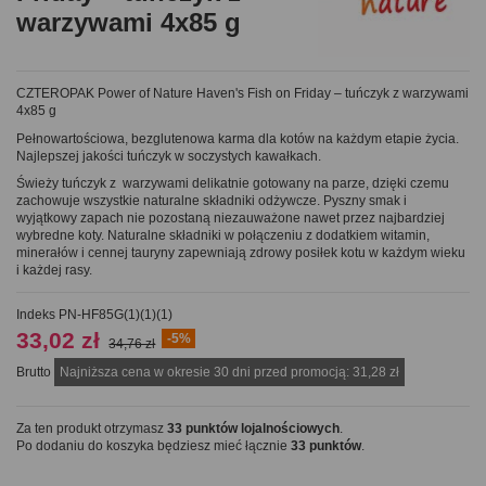
warzywami 4x85 g
CZTEROPAK Power of Nature Haven's Fish on Friday – tuńczyk z warzywami
4x85 g
Pełnowartościowa, bezglutenowa karma dla kotów na każdym etapie życia.
Najlepszej jakości tuńczyk w soczystych kawałkach.
Świeży tuńczyk z warzywami delikatnie gotowany na parze, dzięki czemu
zachowuje wszystkie naturalne składniki odżywcze. Pyszny smak i
wyjątkowy zapach nie pozostaną niezauważone nawet przez najbardziej
wybredne koty. Naturalne składniki w połączeniu z dodatkiem witamin,
minerałów i cennej tauryny zapewniają zdrowy posiłek kotu w każdym wieku
i każdej rasy.
Indeks
PN-HF85G(1)(1)(1)
33,02 zł
-5%
34,76 zł
Brutto
Najniższa cena w okresie 30 dni przed promocją:
31,28 zł
Za ten produkt otrzymasz
33
punktów lojalnościowych
.
Po dodaniu do koszyka będziesz mieć łącznie
33
punktów
.