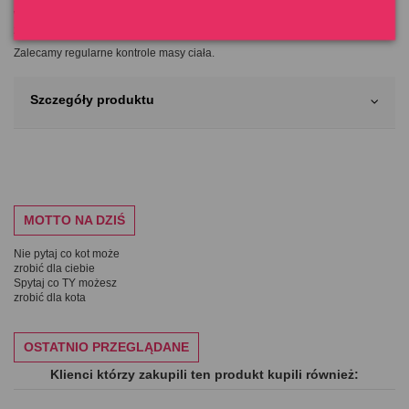
Wartości przybliżone, które należy dostosować do indywidualnych warunków
życia Twojego psa (ćwiczeń, aktywności, rasy, metabolizmu, pory roku).
Zalecamy regularne kontrole masy ciała.
Szczegóły produktu
MOTTO NA DZIŚ
Nie pytaj co kot może
zrobić dla ciebie
Spytaj co TY możesz
zrobić dla kota
OSTATNIO PRZEGLĄDANE
Klienci którzy zakupili ten produkt kupili również: