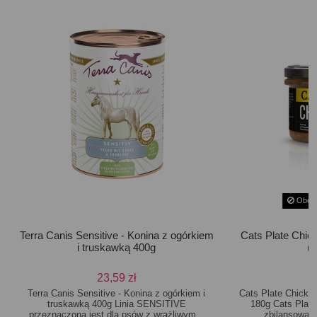
Obecn
Terra Canis Sensitive - Konina z ogórkiem
Cats Plate Chic
i truskawką 400g
(
23,59 zł
Terra Canis Sensitive - Konina z ogórkiem i
Cats Plate Chicke
truskawką 400g Linia SENSITIVE
180g Cats Plate
przeznaczona jest dla psów z wrażliwym...
zbilansowana