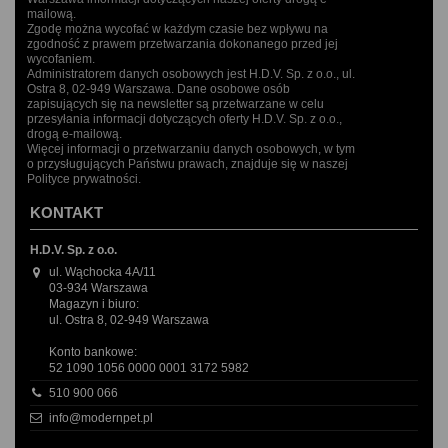
mailową.
Zgodę można wycofać w każdym czasie bez wpływu na
zgodność z prawem przetwarzania dokonanego przed jej
wycofaniem.
Administratorem danych osobowych jest H.D.V. Sp. z o.o., ul.
Ostra 8, 02-949 Warszawa. Dane osobowe osób
zapisujących się na newsletter są przetwarzane w celu
przesyłania informacji dotyczących oferty H.D.V. Sp. z o.o.,
drogą e-mailową.
Więcej informacji o przetwarzaniu danych osobowych, w tym
o przysługujących Państwu prawach, znajduje się w naszej
Polityce prywatności.
KONTAKT
H.D.V. Sp. z o.o.
ul. Wąchocka 4A/11
03-934 Warszawa
Magazyn i biuro:
ul. Ostra 8, 02-949 Warszawa
Konto bankowe:
52 1090 1056 0000 0001 3172 5982
510 900 066
info@modernpet.pl