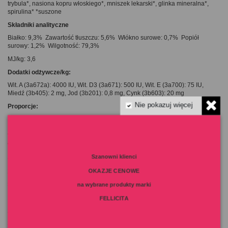
trybula*, nasiona kopru włoskiego*, mniszek lekarski*, glinka mineralna*,
spirulina* *suszone
Składniki analityczne
Białko: 9,3% Zawartość tłuszczu: 5,6% Włókno surowe: 0,7% Popiół
surowy: 1,2% Wilgotność: 79,3%
MJ/kg: 3,6
Dodatki odżywcze/kg:
Wit. A (3a672a): 4000 IU, Wit. D3 (3a671): 500 IU, Wit. E (3a700): 75 IU,
Miedź (3b405): 2 mg, Jod (3b201): 0,8 mg, Cynk (3b603): 20 mg
Nie pokazuj więcej
Proporcje:
Mięso : Warzywa/Owoce/Zioła : Inne surowce = 56% : 40% : 4%
Zalecane dawkowanie:
Waga psa - zalecana porcja karmy/dzień:
Szanowni klienci
(Dorosły pies o normalnej wadze)
OKAZJE CENOWE
2,5 - 5 kg
250 - 430
5 - 10 kg
430 - 650
na wybrane produkty marki
10 - 20 kg
650 - 1100
FELLICITA
20 - 30 kg
1100 - 1400
30 - 40 kg
1400 - 1700