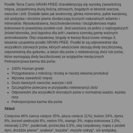
Posiłki Terra Canis GRAIN-FREE charakteryzują się wysoką zawartością
mięsa, uzupełnioną dużą ilością zdrowych, bogatych w błonnik warzyw,
owoców i ziół. Dodatki takie jak wodorosty, glinka mineralna, pyłek kwiatowy,
sól andyjska i drożdże piwne dostarczają licznych naturalnych witamin i
minerałów. Wysokostrawna, bezcholesterolowa i bezglutenowa mąka
kokosowa to prawdziwy posiłek-cud. Jest uważana za jedno z najbogatszych
źródeł błonnika, jest łagodna dla jelit i zawiera szeroką gamę ważnych
aminokwasów. Olej rzepakowy, bogaty w kwasy tłuszczowe omega-3,
idealnie uzupełnia posiłki GRAIN-FREE. Posiłki te są odpowiednie dla
wszystkich zdrowych psów, których właściciele stosują dietę bezzbożową,
odpowiednią dla gatunku, a także dla psów z nietolerancją zbóż lub psów,
które wymagają diety bezzbożowej ze względów medycznych.
Pełnoporcjowa karma dla psów.
100% Human grade
Przygotowane z miłością i troską w naszej własnej produkcji
Wysoka zawartość mięsa
Dużo świeżych owoców, warzyw i ziół
Szczególnie polecany w przypadku nietolerancji zbóż
Odpowiedni dla wszystkich dorosłych psów o normalnej wadze, każdej
rasy
Pełnoporcjowa karma dla psów
Skład:
Cielęcina 46% (serca cielęce 35%, płuca cielęce 11%), bulion 24%, dynia
8%, korzeń pietruszki 8%, melon 5%, mango 3%, mąka kokosowa 1,0%,
minerały 1,0%*, pasternak, porzeczka 0,5%, olej rzepakowy, mąka z pestek
dyni, drożdże piwne*, szałwia*, bazylia*, muszle ostryg*, sól andyjska,