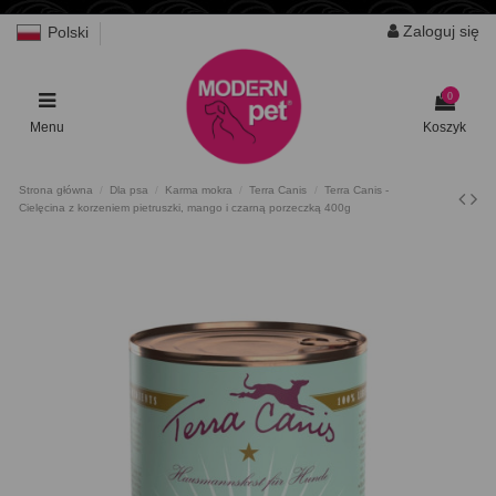
Zaloguj się
Polski
0
Menu
Koszyk
Strona główna
Dla psa
Karma mokra
Terra Canis
Terra Canis -
Cielęcina z korzeniem pietruszki, mango i czarną porzeczką 400g