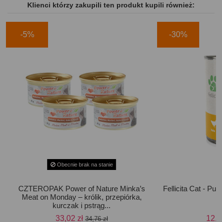
Klienci którzy zakupili ten produkt kupili również:
-5%
-30%
Obecnie brak na stanie
CZTEROPAK Power of Nature Minka’s
Fellicita Cat - Pu
Meat on Monday – królik, przepiórka,
kurczak i pstrąg...
33,02 zł
12,8
34,76 zł