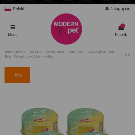
Zaloguj się
Polski
0
Menu
Koszyk
Strona główna
Dla kota
Karma mokra
Terra Felis
CZTEROPAK Terra
Felis - Wołowina z Królikiem 4x80g
-5%