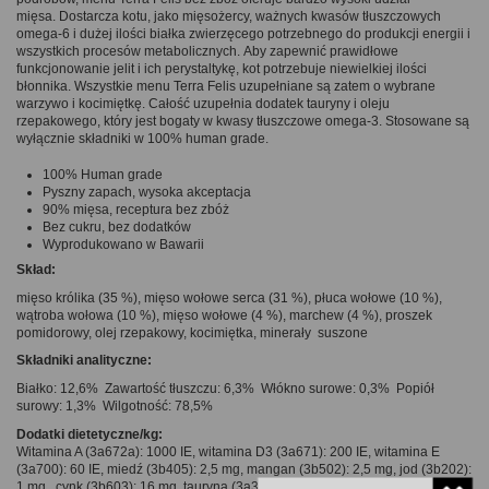
mięsa. Dostarcza kotu, jako mięsożercy, ważnych kwasów tłuszczowych
omega-6 i dużej ilości białka zwierzęcego potrzebnego do produkcji energii i
wszystkich procesów metabolicznych. Aby zapewnić prawidłowe
funkcjonowanie jelit i ich perystaltykę, kot potrzebuje niewielkiej ilości
błonnika. Wszystkie menu Terra Felis uzupełniane są zatem o wybrane
warzywo i kocimiętkę. Całość uzupełnia dodatek tauryny i oleju
rzepakowego, który jest bogaty w kwasy tłuszczowe omega-3. Stosowane są
wyłącznie składniki w 100% human grade.
100% Human grade
Pyszny zapach, wysoka akceptacja
90% mięsa, receptura bez zbóż
Bez cukru, bez dodatków
Wyprodukowano w Bawarii
Skład:
mięso królika (35 %), mięso wołowe serca (31 %), płuca wołowe (10 %),
wątroba wołowa (10 %), mięso wołowe (4 %), marchew (4 %), proszek
pomidorowy, olej rzepakowy, kocimiętka, minerały suszone
Składniki analityczne:
Białko: 12,6% Zawartość tłuszczu: 6,3% Włókno surowe: 0,3% Popiół
surowy: 1,3% Wilgotność: 78,5%
Dodatki dietetyczne/kg:
Witamina A (3a672a): 1000 IE, witamina D3 (3a671): 200 IE, witamina E
(3a700): 60 IE, miedź (3b405): 2,5 mg, mangan (3b502): 2,5 mg, jod (3b202):
1 mg , cynk (3b603): 16 mg, tauryna (3a370): 2750 mg