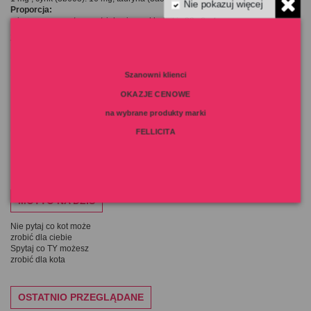
Nie pokazuj więcej
Proporcja:
mięso : warzywa/owoce/zioła : inne składniki : 90 : 6 : 4
Zalecane dawkowanie:
Dorosły kot o normalnej wadze: około 60g na kg masy ciała dziennie
Przykład: kot 4kg około 240g dziennie
Szanowni klienci
OKAZJE CENOWE
Szczegóły produktu
na wybrane produkty marki
FELLICITA
MOTTO NA DZIŚ
Nie pytaj co kot może
zrobić dla ciebie
Spytaj co TY możesz
zrobić dla kota
OSTATNIO PRZEGLĄDANE