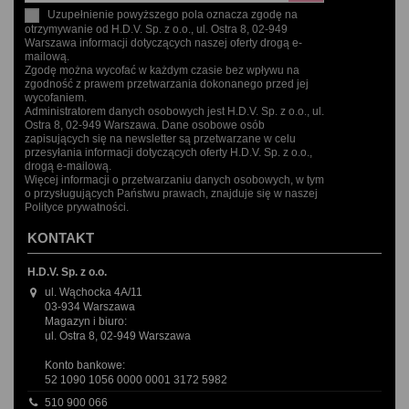
Uzupełnienie powyższego pola oznacza zgodę na
otrzymywanie od H.D.V. Sp. z o.o., ul. Ostra 8, 02-949
Warszawa informacji dotyczących naszej oferty drogą e-
mailową.
Zgodę można wycofać w każdym czasie bez wpływu na
zgodność z prawem przetwarzania dokonanego przed jej
wycofaniem.
Administratorem danych osobowych jest H.D.V. Sp. z o.o., ul.
Ostra 8, 02-949 Warszawa. Dane osobowe osób
zapisujących się na newsletter są przetwarzane w celu
przesyłania informacji dotyczących oferty H.D.V. Sp. z o.o.,
drogą e-mailową.
Więcej informacji o przetwarzaniu danych osobowych, w tym
o przysługujących Państwu prawach, znajduje się w naszej
Polityce prywatności.
KONTAKT
H.D.V. Sp. z o.o.
ul. Wąchocka 4A/11
03-934 Warszawa
Magazyn i biuro:
ul. Ostra 8, 02-949 Warszawa
Konto bankowe:
52 1090 1056 0000 0001 3172 5982
510 900 066