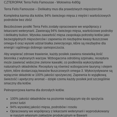
CZTEROPAK Terra Felis Famousse - Wołowina 4x80g
Terra Felis Famousse – Delikatny mus dla prawdziwych mięsożerców
Kompletna karma dla kotów, 94% świeżego mięsa z mięśni i wartościowych
podrobów bez zbóż
Bezzbożowe posiłki Terra Felis zostały opracowane we współpracy z
lekarzami weterynarii. Zawierają 94% świeżego mięsa, wartościowe podroby
i delikatny bulion. Wysoka zawartość mięsa zaspokaja potrzeby kotów jako
bezwzględnych mięsożerców i zapewnia im niezbędne kwasy tłuszczowe
omega-6 oraz wysoki udział białka zwierzęcego, które są niezbędne dla
energii i ogólnego dobrego samopoczucia.
Aby wspierać zdrowe trawienie, każdy posiłek zawiera niewielką ilość
błonnika z wybranych warzyw. Wzbogacona odrobiną szpinaku, receptura
może zawierać widoczne zielone kawałki, co podkreśla wykorzystanie
naturalnych składników. Receptury są również wzbogacone tauryną i olejem
rybim, które dostarczają kwasów tłuszczowych omega-3. Wykorzystywane są
wyłącznie składniki w 100% jakości spożywczej. Zapewnia to wyjątkową
świeżość i apetyczny aromat – dzięki czemu każdy posiłek jest szczególnie
smaczny dla kotów.
Pełnoporcjowa karma dla dorosłych kotów.
100% jakości składników na poziomie nadającym się do spożycia
przez ludzi
94% wysokiej jakości mięsa, podrobów i rosołu
Opracowany we współpracy z lekarzami weterynarii i wyprodukowany
w naszym własnym zakładzie produkcyjnym w Bawarii