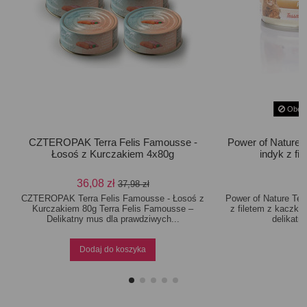
Obecn
CZTEROPAK Terra Felis Famousse -
Power of Nature 
Łosoś z Kurczakiem 4x80g
indyk z fi
36,08 zł
37,98 zł
CZTEROPAK Terra Felis Famousse - Łosoś z
Power of Nature Tes
Kurczakiem 80g Terra Felis Famousse –
z filetem z kaczki 
Delikatny mus dla prawdziwych...
delikatn
Dodaj do koszyka