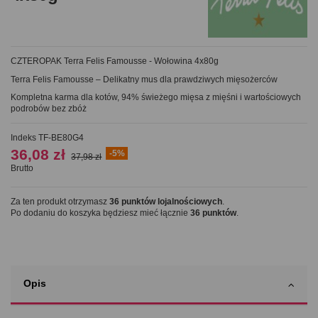
CZTEROPAK Terra Felis Famousse - Wołowina 4x80g
Terra Felis Famousse – Delikatny mus dla prawdziwych mięsożerców
Kompletna karma dla kotów, 94% świeżego mięsa z mięśni i wartościowych
podrobów bez zbóż
Indeks
TF-BE80G4
36,08 zł
-5%
37,98 zł
Brutto
Za ten produkt otrzymasz
36
punktów lojalnościowych
.
Po dodaniu do koszyka będziesz mieć łącznie
36
punktów
.
Opis