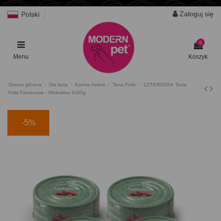
Zaloguj się
Polski
0
Menu
Koszyk
Strona główna
Dla kota
Karma mokra
Terra Felis
CZTEROPAK Terra
Felis Famousse - Wołowina 4x80g
-5%