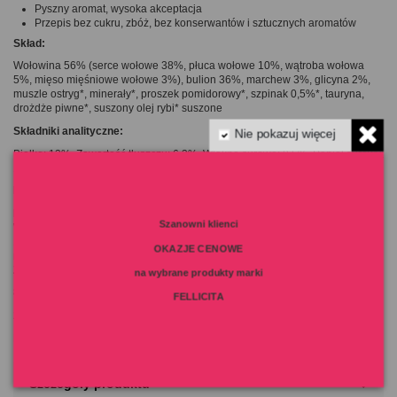
Pyszny aromat, wysoka akceptacja
Przepis bez cukru, zbóż, bez konserwantów i sztucznych aromatów
Skład:
Wołowina 56% (serce wołowe 38%, płuca wołowe 10%, wątroba wołowa
5%, mięso mięśniowe wołowe 3%), bulion 36%, marchew 3%, glicyna 2%,
muszle ostryg*, minerały*, proszek pomidorowy*, szpinak 0,5%*, tauryna,
drożdże piwne*, suszony olej rybi* suszone
Składniki analityczne:
Nie pokazuj więcej
Białko: 13% Zawartość tłuszczu: 6,3% Włókno surowe: 0,5% Popiół surowy:
1,3% Wilgotność: 77,7%
kcal/100 g: 103
Dodatki dietetyczne/kg:
Szanowni klienci
Witamina A (3a672a): 667 IU, Witamina D3 (3a671): 113 IU, Miedź (3b405):
1,7 mg, Mangan (3b502): 1,7 mg, Jod (3b202): 0,7 mg, Cynk (3b603): 10,7
OKAZJE CENOWE
mg, Tauryna (3a370): 5070 mg
Zalecane dawkowanie:
na wybrane produkty marki
80 g: 2,5 puszki/24 godziny dla kota o wadze 4 kg
FELLICITA
200 g: 1 puszka/24 godziny dla kota o wadze 4 kg
Podane liczby mają charakter orientacyjny.
Szczegóły produktu