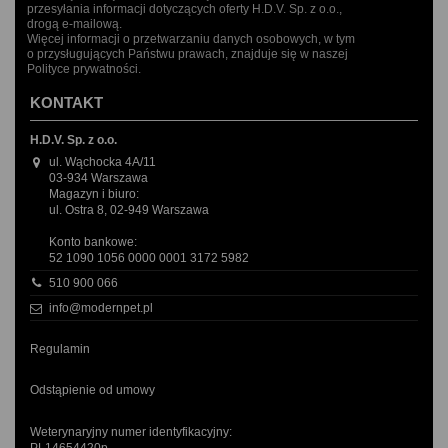
przesyłania informacji dotyczących oferty H.D.V. Sp. z o.o.,
drogą e-mailową.
Więcej informacji o przetwarzaniu danych osobowych, w tym
o przysługujących Państwu prawach, znajduje się w naszej
Polityce prywatności.
KONTAKT
H.D.V. Sp. z o.o.
ul. Wąchocka 4A/11
03-934 Warszawa
Magazyn i biuro:
ul. Ostra 8, 02-949 Warszawa
Konto bankowe:
52 1090 1056 0000 0001 3172 5982
510 900 066
info@modernpet.pl
Regulamin
Odstąpienie od umowy
Weterynaryjny numer identyfikacyjny: