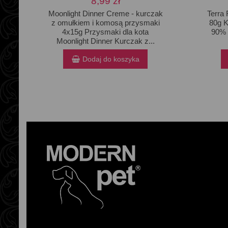
8,99 zł
Moonlight Dinner Creme - kurczak
Terra 
z omułkiem i komosą przysmaki
80g K
4x15g Przysmaki dla kota
90% 
Moonlight Dinner Kurczak z...
Dodaj do koszyka