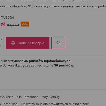
 karma dla kotów, 91% świeżego mięsa z mięśni i wartościowych pod
-TU80G4
 zł
-5%
37,98 zł
Dodaj do koszyka
odukt otrzymasz
36
punktów lojalnościowych
.
u do koszyka będziesz mieć łącznie
36
punktów
.
K Terra Felis Famousse - Indyk 4x80g
is Famousse – Delikatny mus dla prawdziwych mięsożerców