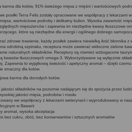
 karma dla kotów, 91% świeżego mięsa z mięśni i wartościowych pod
e posiłki Terra Felis zostały opracowane we współpracy z lekarzami w
mięsa, wartościowe podroby i delikatny bulion. Wysoka zawartość mię
zględnych mięsożerców i zapewnia im niezbędne kwasy tłuszczowe om
ierzęcego, które są niezbędne dla energii i ogólnego dobrego samopocz
rać zdrowe trawienie, każdy posiłek zawiera niewielką ilość błonnika z
a odrobiną szpinaku, receptura może zawierać widoczne zielone kawa
anie naturalnych składników. Receptury są również wzbogacone tauryną
ją kwasów tłuszczowych omega-3. Wykorzystywane są wyłącznie składn
j. Zapewnia to wyjątkową świeżość i apetyczny aromat – dzięki czemu 
ie smaczny dla kotów.
jowa karma dla dorosłych kotów.
jakości składników na poziomie nadającym się do spożycia przez ludzi
ysokiej jakości mięsa, podrobów i rosołu
owany we współpracy z lekarzami weterynarii i wyprodukowany w nas
kcyjnym w Bawarii
y aromat, wysoka akceptacja
is bez cukru, zbóż, bez konserwantów i sztucznych aromatów