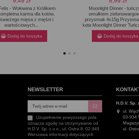
9,49 zł
8,99 zł
Felis - Wołowina z Królikiem
Moonlight Dinner - tuńcz
ompletna karma dla kotów,
omułkiem zielonowarg
świeżego mięsa z mięśni i
przysmak 4x15g Przysmak
wartościowych...
kota Moonlight Dinner Tuńcz
Dodaj do koszyka
Dodaj do koszyka
NEWSLETTER
KONTAK
H.D.V. Sp. 
ul. Wąc
03-934
Uzupełnienie powyższego pola
Magazyn
oznacza zgodę na otrzymywanie od
ul. Ost
H.D.V. Sp. z o.o., ul. Ostra 8, 02-949
Warszawa informacji dotyczących