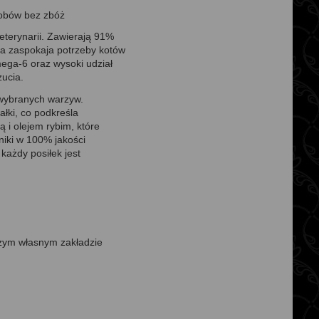
robów bez zbóż
eterynarii. Zawierają 91%
sa zaspokaja potrzeby kotów
ega-6 oraz wysoki udział
ucia.
 wybranych warzyw.
łki, co podkreśla
 i olejem rybim, które
iki w 100% jakości
każdy posiłek jest
zym własnym zakładzie