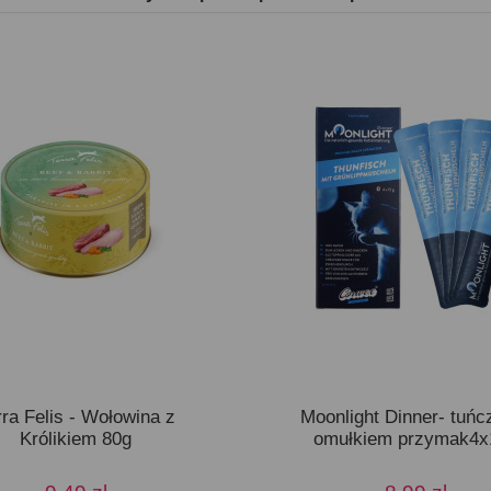
rra Felis - Wołowina z
Moonlight Dinner- tuńc
Królikiem 80g
omułkiem przymak4x