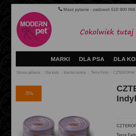
Masz pytanie - zadzwoń 510 900 066
MARKI
DLA PSA
DLA KO
Strona główna
Dla kota
Karma mokra
Terra Felis
CZTEROPAK Te
CZTE
-5%
Indy
CZTEROPA
Terra Fel