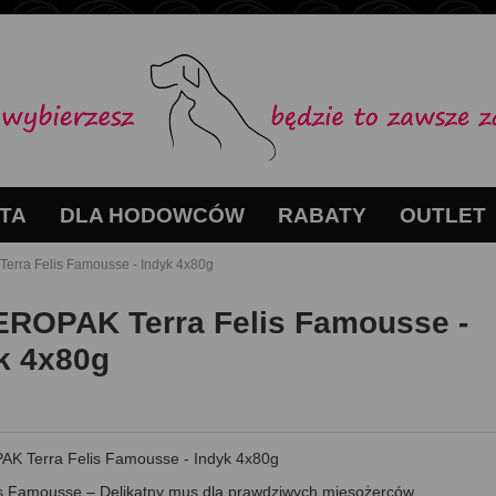
TA
DLA HODOWCÓW
RABATY
OUTLET
rra Felis Famousse - Indyk 4x80g
ROPAK Terra Felis Famousse -
k 4x80g
K Terra Felis Famousse - Indyk 4x80g
is Famousse – Delikatny mus dla prawdziwych mięsożerców