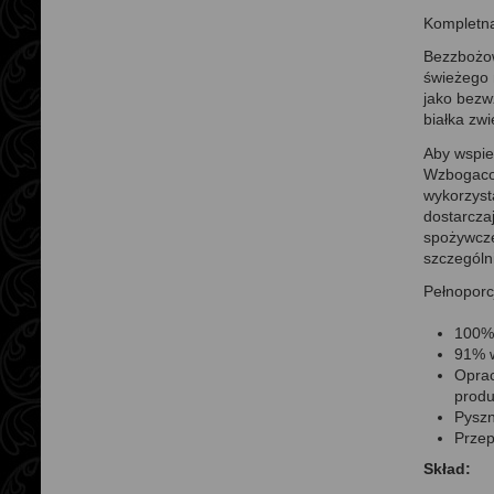
Kompletna
Bezzbożow
świeżego 
jako bezw
białka zw
Aby wspie
Wzbogacon
wykorzyst
dostarcza
spożywcze
szczególn
Pełnoporc
100% 
91% w
Oprac
produ
Pyszn
Przep
Skład: