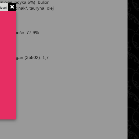
niowe indyka 6%), bulion
%*, szpinak*, tauryna, olej
ięcej
 Wilgotność: 77,9%
 mg, Mangan (3b502): 1,7