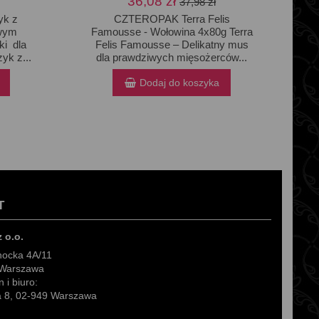
36,08 zł
37,98 zł
yk z
CZTEROPAK Terra Felis
owym
Famousse - Wołowina 4x80g Terra
i dla
Felis Famousse – Delikatny mus
yk z...
dla prawdziwych mięsożerców...
Dodaj do koszyka
T
z o.o.
hocka 4A/11
 Warszawa
 i biuro:
ra 8, 02-949 Warszawa