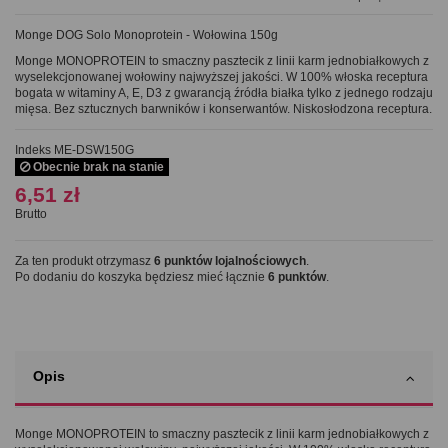
Monge DOG Solo Monoprotein - Wołowina 150g
Monge MONOPROTEIN
to smaczny
pasztecik z linii karm jednobiałkowych z
wyselekcjonowanej wołowiny
najwyższej jakości. W 100% włoska receptura
bogata w witaminy A, E, D3 z gwarancją źródła białka tylko z jednego rodzaju
mięsa. Bez sztucznych barwników i konserwantów. Niskosłodzona receptura.
Indeks
ME-DSW150G
Obecnie brak na stanie
6,51 zł
Brutto
Za ten produkt otrzymasz
6
punktów lojalnościowych
.
Po dodaniu do koszyka będziesz mieć łącznie
6
punktów
.
Opis
Monge MONOPROTEIN
to smaczny
pasztecik z linii karm jednobiałkowych z