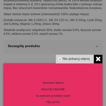
wyselekcjonowanej wołowiny
najwyższej jakości. W 100% włoska receptura
bogata w witaminy A, E, D3 z gwarancją źródła białka tylko z jednego rodzaju
mięsa. Bez sztucznych barwników i konserwantów. Niskosłodzona receptura.
Skład:
świeże mięso wołowe (równowartość 100% użytego mięsa).
Dodatki odżywcze:
Wit. A 1500 I.U., Wit. D3 120 I.U., Wit. E 25mg, Cynk 25mg,
Jod 0,28mg, Magnez 1,25mg, Żelazo 20mg.
Składniki analityczne:
wilgotność 80%, białko surowe 8,5%, tłuszcze surowe
6,5%, włókna surowe 0,5%, popiół surowy 1%.
Szczegóły produktu
Nie pokazuj więcej
MOTTO NA DZIŚ
Szanowni klienci
Nie pytaj co kot może
OKAZJE CENOWE
zrobić dla ciebie
Spytaj co TY możesz
na wybrane produkty marki
zrobić dla kota
FELLICITA