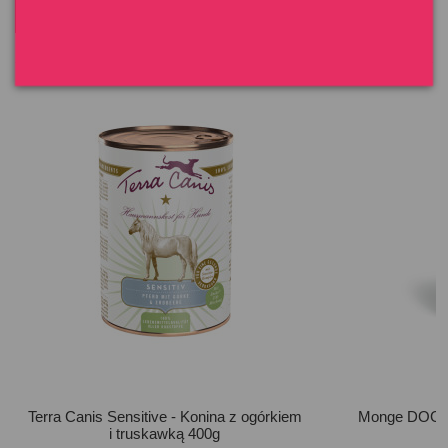
OSTATNIO PRZEGLĄDANE
Klienci którzy zakupili ten produkt kupili również:
Terra Canis Sensitive - Konina z ogórkiem
Monge DOG S
i truskawką 400g