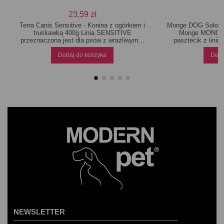
23,59 zł
Terra Canis Sensitive - Konina z ogórkiem i
Monge DOG Solo Mo
truskawką 400g Linia SENSITIVE
Monge MONOP
przeznaczona jest dla psów z wrażliwym...
pasztecik z linii
Dodaj do koszyka
Doda
NEWSLETTER