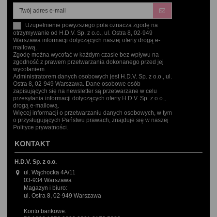
Uzupełnienie powyższego pola oznacza zgodę na
otrzymywanie od H.D.V. Sp. z o.o., ul. Ostra 8, 02-949
Warszawa informacji dotyczących naszej oferty drogą e-
mailową.
Zgodę można wycofać w każdym czasie bez wpływu na
zgodność z prawem przetwarzania dokonanego przed jej
wycofaniem.
Administratorem danych osobowych jest H.D.V. Sp. z o.o., ul.
Ostra 8, 02-949 Warszawa. Dane osobowe osób
zapisujących się na newsletter są przetwarzane w celu
przesyłania informacji dotyczących oferty H.D.V. Sp. z o.o.,
drogą e-mailową.
Więcej informacji o przetwarzaniu danych osobowych, w tym
o przysługujących Państwu prawach, znajduje się w naszej
Polityce prywatności.
KONTAKT
H.D.V. Sp. z o.o.
ul. Wąchocka 4A/11
03-934 Warszawa
Magazyn i biuro:
ul. Ostra 8, 02-949 Warszawa
Konto bankowe: